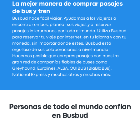
La mejor manera de comprar pasajes
de bus y tren
Busbud hace fácil viajar. Ayudamos a los viajeros a
encontrar un bus, planear sus viajes y a reservar
pasajes interurbanos por todo el mundo. Utiliza Busbud
para reservar tu viaje por internet, en tu idioma y con tu
moneda, sin importar donde estés. Busbud está
orgulloso de sus colaboraciones a nivel mundial.
Hacemos posible que compres pasajes con nuestra
gran red de compañías fiables de buses como
Greyhound, Eurolines, ALSA, OUIBUS (BlaBlaBus),
National Express y muchos otros y muchas más.
Personas de todo el mundo confían
en Busbud