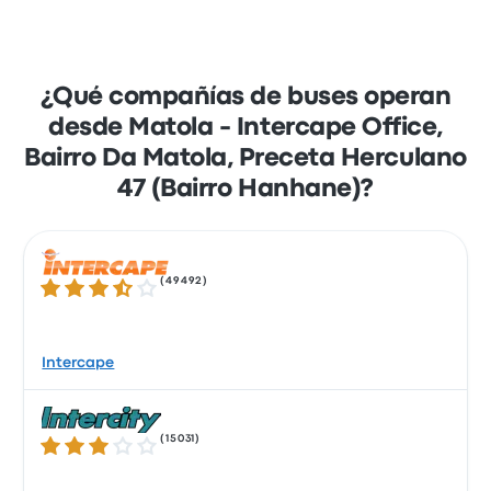
¿Qué compañías de buses operan
desde Matola - Intercape Office,
Bairro Da Matola, Preceta Herculano
47 (Bairro Hanhane)?
(
49492
)
3.5 de 5 estrellas
Intercape
(
15031
)
3.1 de 5 estrellas