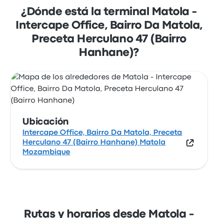
(Bairro Hanhane) es Intercape Office, Bairro
¿Dónde está la terminal Matola -
Da Matola, Preceta Herculano 47 (Bairro
Intercape Office, Bairro Da Matola,
Hanhane) Matola Mozambique. Revisa la
Preceta Herculano 47 (Bairro
ubicación de esta parada de autobús en
Hanhane)?
Matola en un mapa.
Ubicación
Intercape Office, Bairro Da Matola, Preceta
Herculano 47 (Bairro Hanhane) Matola
Mozambique
Rutas y horarios desde Matola -