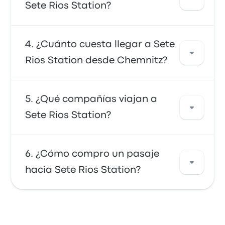
Sete Rios Station es en autobús, que ofrece
Sete Rios Station?
un transporte conveniente a tu destino. Los
buses suelen ser económicos, confiables y
tienen asientos cómodos, lo que los convierte
Desde Sete Rios Station, puedes viajar a
¿Cuánto cuesta llegar a Sete
en una opción muy elegida.
varios destinos. Algunas opciones populares
Rios Station desde Chemnitz?
son Santarém, Aeropuerto de Lisboa y
Santarém. Usa nuestra herramienta de
búsqueda para encontrar los mejores precios
En general, un pasaje entre Sete Rios Station
¿Qué compañías viajan a
y horarios para tu viaje.
y Chemnitz cuesta alrededor de $ 418.118. El
Sete Rios Station?
viaje es ofrecido por FlixBus y dura
aproximadamente 1d 21h. Ten en cuenta que
los precios pueden variar según el modo de
Puedes viajar a Sete Rios Station con FlixBus,
¿Cómo compro un pasaje
transporte, hora del día y temporada.
Rede Expressos o Rede Expressos. Las
hacia Sete Rios Station?
compañías ofrecen 4518 viajes diarios: el
primer autobús sale a la(s) 00:00 y el último
autobús a la(s) 23:59.
Aprovecha la comodidad de reservar tus
pasajes en línea con Busbud. Puedes pagar