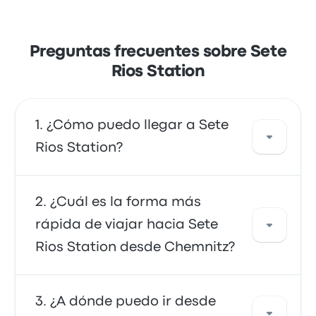
Preguntas frecuentes sobre Sete
Rios Station
¿Cómo puedo llegar a Sete
Rios Station?
Puedes tomar el autobús, que proporciona
¿Cuál es la forma más
acceso directo a tu destino. También puedes
rápida de viajar hacia Sete
tomar un taxi o usar un servicio de coche
Rios Station desde Chemnitz?
compartido.
La forma más rápida de viajar hacia y desde
¿A dónde puedo ir desde