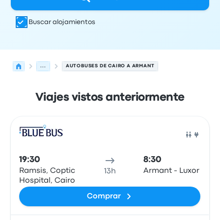
Buscar alojamientos
...
AUTOBUSES DE CAIRO A ARMANT
Viajes vistos anteriormente
Próximas salidas de Cairo a Armant el 7 de agosto
Operado por
Tipo de vehículo
Hora de salida
Ubicación d
Auto
19:30
8:30
Ramsis, Coptic
Armant - Luxor
13h
Hospital, Cairo
Comprar