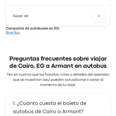
Con base en 38 reseñas, la empresa recibió una
Super Jet
calificación de 2.8 estrellas en Busbud. Los viajeros
estaban especialmente satisfechos con el acceso a
Compañía de autobuses en EG:
los boletos y el personal, pero a menudo se quejaron
Blue Bus
de el wifi. Los precios de los boletos de Blue Bus en
Super Jet ofrece 1 autobuses diarios de Cairo a
este viaje comienzan en $180
Armant. Aunque el precio promedio de este viaje es
de $155, puedes encontrar boletos desde $155. El
viaje entre las dos ciudades suele tardar alrededor
de 6 horas.
Preguntas frecuentes sobre viajar
de Cairo, EG a Armant en autobús
Ten en cuenta que los horarios, rutas o detalles del operador
que se muestran aquí pueden actualizarse o variar al
momento de tu viaje.
¿Cuánto cuesta el boleto de
autobús de Cairo a Armant?