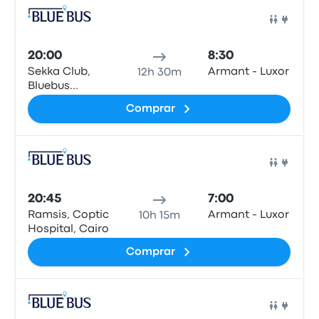
Auto
20:00
8:30
Sekka Club,
Armant - Luxor
12h 30m
Bluebus
station, Qesm
Comprar
Than Madinet
Nasr
Auto
20:45
7:00
Ramsis, Coptic
Armant - Luxor
10h 15m
Hospital, Cairo
Comprar
Auto