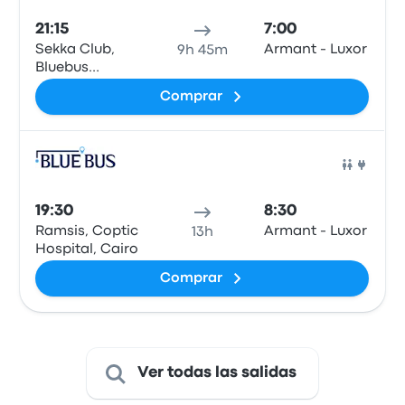
21:15
7:00
Sekka Club,
Armant - Luxor
9h 45m
Bluebus
station, Qesm
Comprar
Than Madinet
Nasr
Auto
19:30
8:30
Ramsis, Coptic
Armant - Luxor
13h
Hospital, Cairo
Comprar
Ver todas las salidas