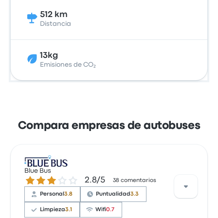
512 km
Distancia
13kg
Emisiones de CO₂
Compara empresas de autobuses
Blue Bus
2.8 de 5 estrellas
2.8/5
38 comentarios
Personal
3.8
Puntualidad
3.3
Limpieza
3.1
Wifi
0.7