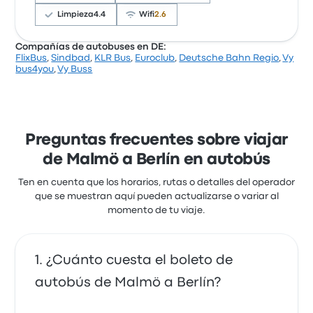
ubicación de la salida. Los precios de los boletos de
Comati PSG en este viaje comienzan en $1,284
Limpieza
4.4
Wifi
2.6
Compañías de autobuses en DE:
FlixBus
,
Sindbad
,
KLR Bus
,
Euroclub
,
Deutsche Bahn Regio
,
Vy
Con base en 1349 reseñas, la empresa recibió una
bus4you
,
Vy Buss
calificación de 3.6 estrellas en Busbud. Los viajeros
estaban especialmente satisfechos con el acceso a
los boletos y la limpieza, pero a menudo se quejaron
de el wifi. Los precios de los boletos de Sindbad en
este viaje comienzan en $680
Preguntas frecuentes sobre viajar
de Malmö a Berlín en autobús
Ten en cuenta que los horarios, rutas o detalles del operador
que se muestran aquí pueden actualizarse o variar al
momento de tu viaje.
¿Cuánto cuesta el boleto de
autobús de Malmö a Berlín?