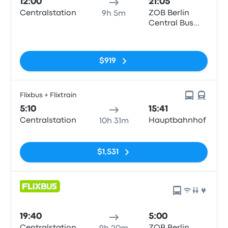
12:00
21:05
Centralstation
ZOB Berlin
9h 5m
Central Bus
Station
Sin etiquetas
$919
Flixbus + Flixtrain
5:10
15:41
Centralstation
Hauptbahnhof
10h 31m
Sin etiquetas
$1,531
19:40
5:00