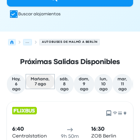
Buscar alojamientos
...
AUTOBUSES DE MALMÖ A BERLÍN
Próximas Salidas Disponibles
Hoy,
Mañana,
sáb,
dom,
lun,
mar,
j
6
7 ago
8
9
10
11
ago
ago
ago
ago
ago
Próximas salidas de Malmö a Berlín el 7 de agosto
Operado por
Tipo de vehículo
Hora de salida
Ubicación d
6:40
16:30
Centralstation
ZOB Berlin
9h 50m