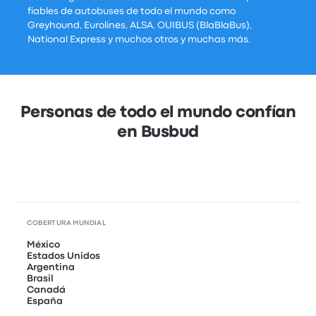
fiables de autobuses de todo el mundo como
Greyhound, Eurolines, ALSA, OUIBUS (BlaBlaBus),
National Express y muchos otros y muchas más.
Personas de todo el mundo confían
en Busbud
COBERTURA MUNDIAL
México
Estados Unidos
Argentina
Brasil
Canadá
España