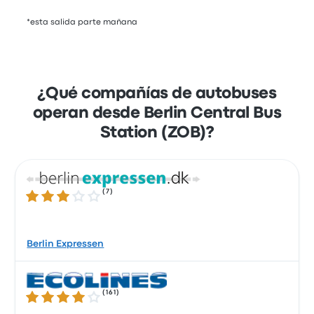
*esta salida parte mañana
¿Qué compañías de autobuses
operan desde Berlin Central Bus
Station (ZOB)?
(
7
)
3.0 de 5 estrellas
Berlin Expressen
(
161
)
3.8 de 5 estrellas