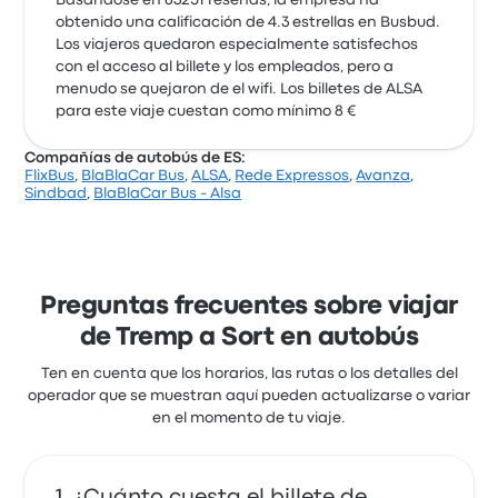
Basándose en 63251 reseñas, la empresa ha
obtenido una calificación de 4.3 estrellas en Busbud.
Los viajeros quedaron especialmente satisfechos
con el acceso al billete y los empleados, pero a
menudo se quejaron de el wifi. Los billetes de ALSA
para este viaje cuestan como mínimo 8 €
Compañías de autobús de ES:
FlixBus
,
BlaBlaCar Bus
,
ALSA
,
Rede Expressos
,
Avanza
,
Sindbad
,
BlaBlaCar Bus - Alsa
Preguntas frecuentes sobre viajar
de Tremp a Sort en autobús
Ten en cuenta que los horarios, las rutas o los detalles del
operador que se muestran aquí pueden actualizarse o variar
en el momento de tu viaje.
¿Cuánto cuesta el billete de