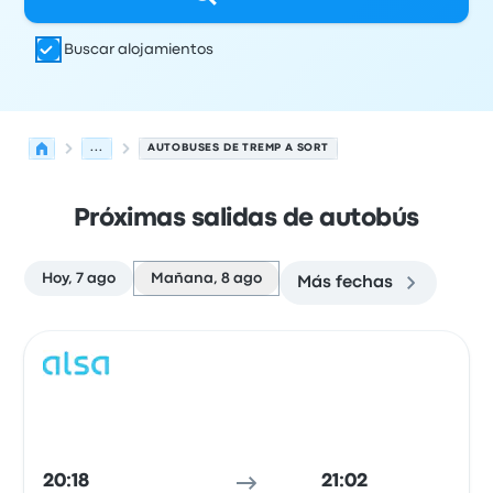
Buscar alojamientos
...
AUTOBUSES DE TREMP A SORT
Próximas salidas de autobús
Hoy, 7 ago
Mañana, 8 ago
Más fechas
Las próximas salidas de Tremp a Sort el 8 de agosto
Operado por
Tipo de vehículo
Hora de salida
Ubicación d
Auto
20:18
21:02