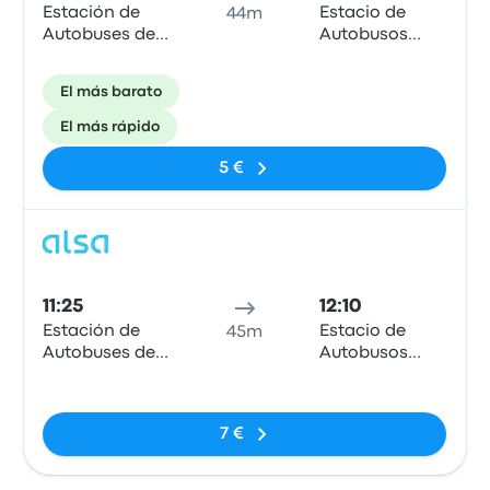
Estación de
Estacio de
44m
Autobuses de
Autobusos
Tremp
Sort
El más barato
El más rápido
5 €
Auto
11:25
12:10
Estación de
Estacio de
45m
Autobuses de
Autobusos
Tremp
Sort
Sin etiquetas
7 €