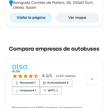
Avinguda Comtes de Pallars, 45, 25560 Sort,
Lleida, Spain
Visita la página
Ver mapa
Compara empresas de autobuses
ALSA
4.3 sobre 5 estrellas
4.3/5
63.251 reseñas
Personal
4.7
Puntualidad
4.3
Limpieza
4.7
WiFi
3.5