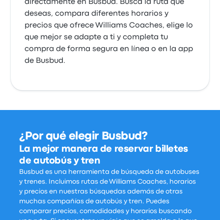
directamente en Busbud. Busca la ruta que
deseas, compara diferentes horarios y
precios que ofrece Williams Coaches, elige lo
que mejor se adapte a ti y completa tu
compra de forma segura en línea o en la app
de Busbud.
¿Por qué elegir Busbud?
La mejor manera de reservar billetes
de autobús y tren
Busbud es una herramienta de búsqueda de autobuses
y trenes. Incluimos rutas de Williams Coaches, horarios
y precios en nuestras búsquedas además de otras
muchas compañías de autobús y tren. Puedes
comparar precios, comodidades y horarios buscando