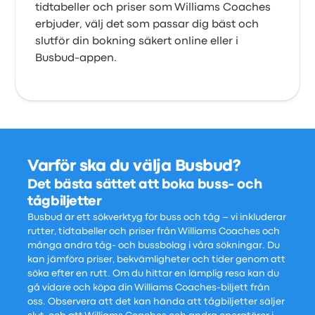
tidtabeller och priser som Williams Coaches
erbjuder, välj det som passar dig bäst och
slutför din bokning säkert online eller i
Busbud-appen.
Varför ska du välja Busbud?
Det bästa sättet att boka buss- och
tågbiljetter
Busbud är ett sökverktyg för buss och tåg – vi inkluderar
rutter, tidtabeller och priser från Williams Coaches och
många andra tåg- och bussbolag i våra sökningar. Du
kan jämföra priser, bekvämligheter och tider genom att
söka efter en rutt. Om du hittar en lämplig resa kan du
gå vidare och köpa din Williams Coaches-biljett från
oss. Observera att det kan hända att tågbiljetter säljer