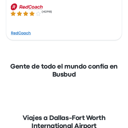
(
4298
)
3.9 sobre 5 estrellas
RedCoach
Gente de todo el mundo confía en
Busbud
Viajes a Dallas-Fort Worth
International Airport