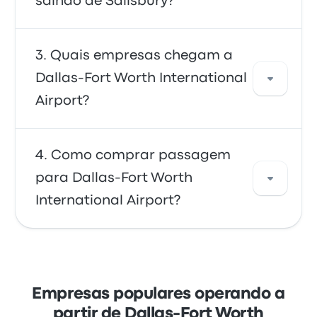
saindo de Salisbury?
O meio mais rápido de ir e voltar de Dallas-
Quais empresas chegam a
Fort Worth International Airport é de ônibus -
Dallas-Fort Worth International
um transporte conveniente para os terminais
Airport?
do aeroporto. Os ônibus são baratos,
confiáveis e têm poltronas confortáveis,
sendo a opção preferida de muitos viajantes.
Para chegar a Dallas-Fort Worth
Como comprar passagem
International Airport, você pode viajar com
para Dallas-Fort Worth
FlixBus ou RedCoach. As empresas oferecem
International Airport?
553 viagens diárias; os primeiros ônibus
saem às 00:00, e o últimos ônibus saem às
23:59.
Reserve suas passagens online com a
Busbud. Aproveite a facilidade de pagar com
os principais cartões de crédito, como
Empresas populares operando a
Mastercard, Visa, Amex e outros, bem como
partir de Dallas-Fort Worth