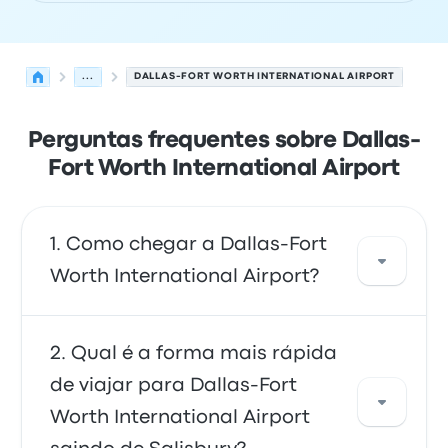
...
DALLAS-FORT WORTH INTERNATIONAL AIRPORT
Perguntas frequentes sobre Dallas-
Fort Worth International Airport
Como chegar a Dallas-Fort
Worth International Airport?
Você pode pegar o ônibus, que dá acesso
Qual é a forma mais rápida
direto ao aeroporto. Você também pode
de viajar para Dallas-Fort
pegar um táxi ou usar um serviço de
Worth International Airport
compartilhamento de corridas.