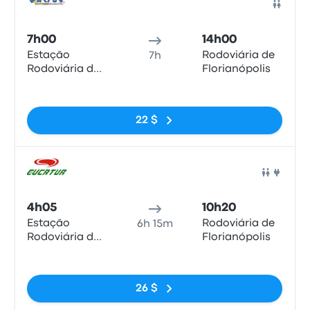
Bus
7h00
14h00
Estação
Rodoviária de
7h
Rodoviária de
Florianópolis
Curitiba
Pas de balises
22 $
Bus
4h05
10h20
Estação
Rodoviária de
6h 15m
Rodoviária de
Florianópolis
Curitiba
Pas de balises
26 $