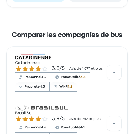
Comparer les compagnies de bus
Catarinense
3.8 sur 5 étoiles
3.8/5
Avis de 1 677 et plus
Personnel
4.5
Ponctualité
3.6
Propreté
4.5
Wi-Fi
1.2
Selon 48 avis, Catarinense a reçu une note de
Brasil Sul
3.7 étoiles pour ce trajet. Les voyageurs ont été
3.9 sur 5 étoiles
3.9/5
Avis de 242 et plus
conquis par le personnel et les sièges, mais certains
se sont plaints concernant le Wi-Fi. Le prix des billets
Personnel
4.6
Ponctualité
4.1
Catarinense pour ce voyage commencer à 33 $