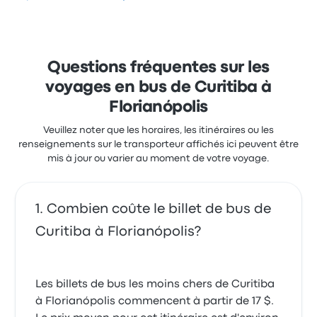
de 2.8 étoiles sur Busbud. Les voyageurs ont été
conquis par le personnel et le lieu de départ, mais ils
se sont souvent plaints concernant le Wi-Fi. Le prix
des billets Expresso Adamantina pour ce voyage
commencer à 22 $
Questions fréquentes sur les
voyages en bus de Curitiba à
Florianópolis
Veuillez noter que les horaires, les itinéraires ou les
renseignements sur le transporteur affichés ici peuvent être
mis à jour ou varier au moment de votre voyage.
Combien coûte le billet de bus de
Curitiba à Florianópolis?
Les billets de bus les moins chers de Curitiba
à Florianópolis commencent à partir de 17 $.