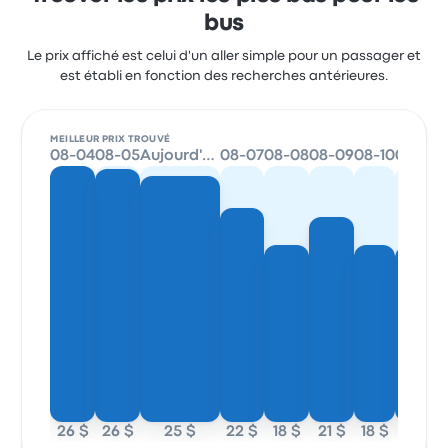
bus
Le prix affiché est celui d'un aller simple pour un passager et
est établi en fonction des recherches antérieures.
MEILLEUR PRIX TROUVÉ
08-04
08-05
Aujourd'hui
08-07
08-08
08-09
08-10
08-11
26 $
26 $
25 $
22 $
18 $
21 $
18 $
18 $