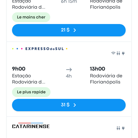
Estação
Rodoviária de
6h 15m
Rodoviária de
Florianópolis
Curitiba
Le moins cher
21 $
Bus
9h00
13h00
Estação
Rodoviária de
4h
Rodoviária de
Florianópolis
Curitiba
Le plus rapide
31 $
Bus