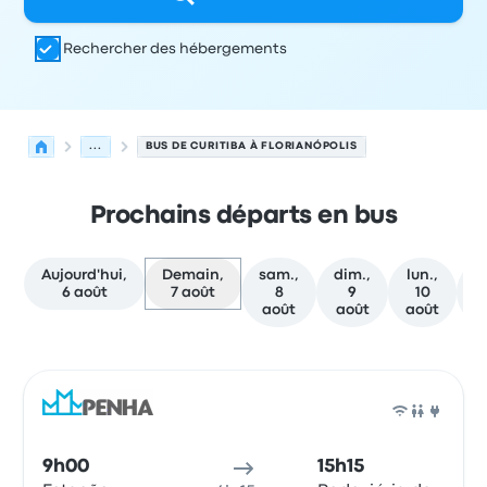
Rechercher des hébergements
...
BUS DE CURITIBA À FLORIANÓPOLIS
Prochains départs en bus
Aujourd'hui,
Demain,
sam.,
dim.,
lun.,
m
6 août
7 août
8
9
10
août
août
août
a
Prochains départs de Curitiba vers Florianópolis le 7 aoû
Opéré par
Type de véhicule
Heure de départ
Lieu de dép
Bus
9h00
15h15