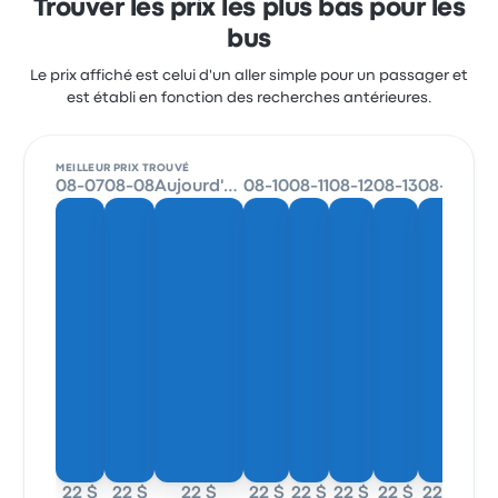
Trouver les prix les plus bas pour les
bus
Le prix affiché est celui d'un aller simple pour un passager et
est établi en fonction des recherches antérieures.
MEILLEUR PRIX TROUVÉ
08-07
08-08
Aujourd'hui
08-10
08-11
08-12
08-13
08-14
22 $
22 $
22 $
22 $
22 $
22 $
22 $
22 $