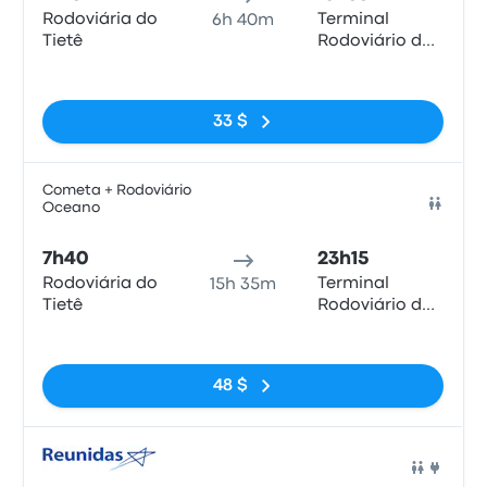
Rodoviária do
Terminal
6h 40m
Tietê
Rodoviário de
Paraty
Pas de balises
33 $
Cometa + Rodoviário
Oceano
Bus
7h40
23h15
Rodoviária do
Terminal
15h 35m
Tietê
Rodoviário de
Paraty
Pas de balises
48 $
Bus