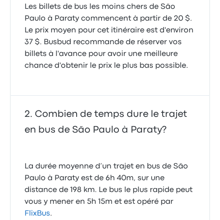
advanced - he was going so fast we felt like almost
Expérience mauvaise mais qui ne faut surtout pas
Le bus était en retard d’une heure
Les billets de bus les moins chers de São
having an accident!
généraliser. D'ailleurs on n'a pas eu de Bus Flixbus
2.0 sur 5 étoiles
Paulo à Paraty commencent à partir de 20 $.
Mathilde G.
3.0 sur 5 étoiles
mais une autre compagnie. Par contre côté
Mariepier K.
11 février 2026
Le prix moyen pour cet itinéraire est d'environ
conduite rien à redire.
20 avril 2026
1.0 sur 5 étoiles
37 $. Busbud recommande de réserver vos
Christophe V.
billets à l'avance pour avoir une meilleure
22 février 2026
chance d'obtenir le prix le plus bas possible.
Les sièges du bus qui s'inclinent bien, mais pas de
wifi qui fonctionnait. Le chauffeur avait une
conduite dangereuse,
Combien de temps dure le trajet
4.0 sur 5 étoiles
Gilles V.
en bus de São Paulo à Paraty?
16 février 2026
La durée moyenne d’un trajet en bus de São
Paulo à Paraty est de 6h 40m, sur une
distance de 198 km. Le bus le plus rapide peut
vous y mener en 5h 15m et est opéré par
FlixBus
.