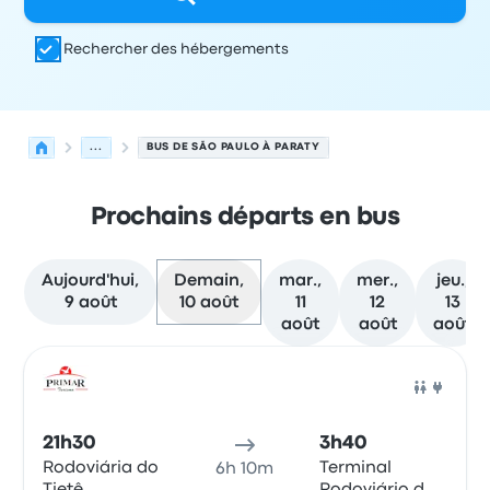
Rechercher des hébergements
...
BUS DE SÃO PAULO À PARATY
Prochains départs en bus
Aujourd'hui,
Demain,
mar.,
mer.,
jeu.,
9 août
10 août
11
12
13
août
août
août
Prochains départs de São Paulo vers Paraty le 10 août
Opéré par
Type de véhicule
Heure de départ
Lieu de dép
Bus
21h30
3h40
Rodoviária do
Terminal
6h 10m