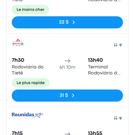
Tietê
Rodoviário de
Paraty
Le moins cher
22 $
Bus
7h30
13h40
Rodoviária do
Terminal
6h 10m
Tietê
Rodoviário de
Paraty
Le plus rapide
31 $
Bus
7h15
13h55