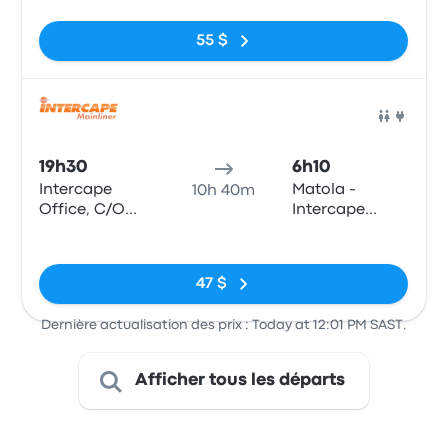
and Scheiding
Da Matola,
Street (Pretoria
Preceta
55 $
Station)
Herculano 47
(Bairro
Hanhane)
Bus
19h30
6h10
Intercape
Matola -
10h 40m
Office, C/O
Intercape
Paul Kruger
Office, Bairro
Pas de balises
and Scheiding
Da Matola,
Street (Pretoria
Preceta
47 $
Station)
Herculano 47
(Bairro
Dernière actualisation des prix : Today at 12:01 PM SAST.
Hanhane)
Afficher tous les départs