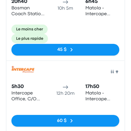
20h40
6h45
Bosman
Matola -
10h 5m
Coach Station
Intercape
Terminus
Office, Bairro
Da Matola,
Le moins cher
Preceta
Herculano 47
Le plus rapide
(Bairro
Hanhane)
45 $
Bus
5h30
17h50
Intercape
Matola -
12h 20m
Office, C/O
Intercape
Paul Kruger
Office, Bairro
Pas de balises
and Scheiding
Da Matola,
Street (Pretoria
Preceta
60 $
Station)
Herculano 47
(Bairro