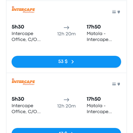
Hanhane)
Bus
5h30
17h50
Intercape
Matola -
12h 20m
Office, C/O
Intercape
Paul Kruger
Office, Bairro
Pas de balises
and Scheiding
Da Matola,
Street (Pretoria
Preceta
53 $
Station)
Herculano 47
(Bairro
Hanhane)
Bus
5h30
17h50
Intercape
Matola -
12h 20m
Office, C/O
Intercape
Paul Kruger
Office, Bairro
Pas de balises
and Scheiding
Da Matola,
Street (Pretoria
Preceta