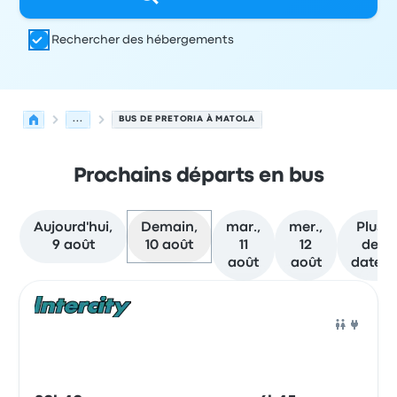
Rechercher des hébergements
...
BUS DE PRETORIA À MATOLA
Prochains départs en bus
Aujourd'hui,
Demain,
mar.,
mer.,
Plus
9 août
10 août
11
12
de
août
août
dates
Prochains départs de Pretoria vers Matola le 10 août
Opéré par
Type de véhicule
Heure de départ
Lieu de dép
Bus