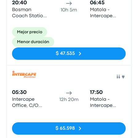
20:40
06:45
Bosman
Matola -
10h 5m
Coach Station
Intercape
Terminus
Office, Bairro
Da Matola,
Mejor precio
Preceta
Herculano 47
Menor duración
(Bairro
Hanhane)
$ 47.535
Auto
05:30
17:50
Intercape
Matola -
12h 20m
Office, C/O
Intercape
Paul Kruger
Office, Bairro
Sin etiquetas
and Scheiding
Da Matola,
Street (Pretoria
Preceta
$ 65.598
Station)
Herculano 47
(Bairro