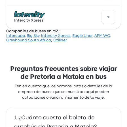
Intercape ofrece 3 buses diarios de Pretoria a
Matola. Aunque el precio promedio de este viaje es
Intercity Xpress
de $ 74.814, puedes encontrar pasajes que cuestan
Compañías de buses en MZ:
desde $ 64.425. El viaje entre las dos ciudades suele
Intercape
,
Big Sky
,
Intercity Xpress
,
Eagle Liner
,
APM WC
,
durar alrededor de 11 horas 22 minutos.
Una buena manera de viajar en esta ruta es con los
Greyhound South Africa
,
Citiliner
buses de Intercity Xpress. La empresa ofrece 1
salidas diarias, los precios de los pasajes cuestan
desde $ 41.307 y el viaje más corto dura alrededor de
10 horas 5 minutos. Intercity Xpress te lleva a donde
quieres ir por un precio justo.
Preguntas frecuentes sobre viajar
de Pretoria a Matola en bus
Ten en cuenta que los horarios, rutas o detalles de la
empresa de buses que se muestran aquí pueden
actualizarse o variar al momento de tu viaje.
¿Cuánto cuesta el boleto de
autobús de Pretoria a Matola?