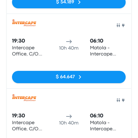
$ 54.189
Station)
Herculano 47
(Bairro
Hanhane)
Auto
19:30
06:10
Intercape
Matola -
10h 40m
Office, C/O
Intercape
Paul Kruger
Office, Bairro
Sin etiquetas
and Scheiding
Da Matola,
Street (Pretoria
Preceta
$ 64.647
Station)
Herculano 47
(Bairro
Hanhane)
Auto
19:30
06:10
Intercape
Matola -
10h 40m
Office, C/O
Intercape
Paul Kruger
Office, Bairro
Sin etiquetas