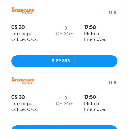
Hanhane)
Auto
05:30
17:50
Intercape
Matola -
12h 20m
Office, C/O
Intercape
Paul Kruger
Office, Bairro
Sin etiquetas
and Scheiding
Da Matola,
Street (Pretoria
Preceta
$ 59.893
Station)
Herculano 47
(Bairro
Hanhane)
Auto
05:30
17:50
Intercape
Matola -
12h 20m
Office, C/O
Intercape
Paul Kruger
Office, Bairro
Sin etiquetas
and Scheiding
Da Matola,
Street (Pretoria
Preceta