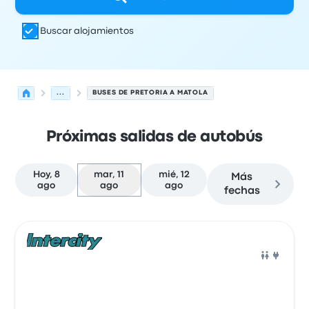
Buscar alojamientos
...
BUSES DE PRETORIA A MATOLA
Próximas salidas de autobús
Hoy, 8
mar, 11
mié, 12
Más
ago
ago
ago
fechas
Próximas salidas desde Pretoria hacia Matola el 11 de a
Operado por
Tipo de vehículo
Hora de salida
Ubicación d
Auto