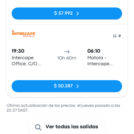
and Scheiding
Da Matola,
Street (Pretoria
Preceta
$ 57.992
Station)
Herculano 47
(Bairro
Hanhane)
Auto
19:30
06:10
Intercape
Matola -
10h 40m
Office, C/O
Intercape
Paul Kruger
Office, Bairro
Sin etiquetas
and Scheiding
Da Matola,
Street (Pretoria
Preceta
$ 50.387
Station)
Herculano 47
(Bairro
Hanhane)
Última actualización de los precios: el jueves pasado a las
22:27 SAST.
Ver todas las salidas