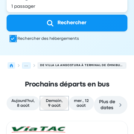
Rechercher
Rechercher des hébergements
...
DE VILLA LA ANGOSTURA À TERMINAL DE ÓMNIBUS SAN CARLOS DE BARILOCHE
Prochains départs en bus
Aujourd'hui,
Demain,
mer., 12
Plus de
8 août
9 août
août
dates
Prochains départs de Villa La Angostura vers San Carlos
Opéré par
Type de véhicule
Heure de départ
Lieu de dép