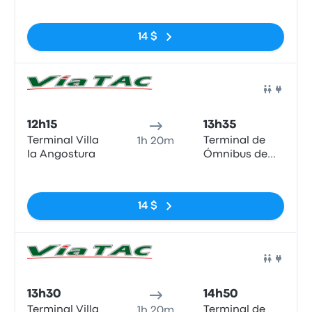
Pas de balises
14 $
Bus
12h15
13h35
Terminal Villa
Terminal de
1h 20m
la Angostura
Ómnibus de
Bariloche
Pas de balises
14 $
Bus
13h30
14h50
Terminal Villa
Terminal de
1h 20m