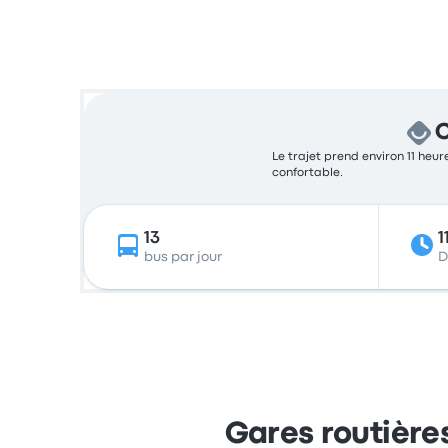
C
Le trajet prend environ 11 heur
confortable.
13
1
bus par jour
D
Gares routière