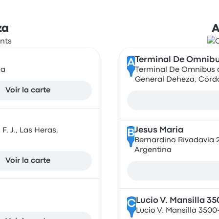
za
A
Terminal De Omnibu
A
na
Terminal De Omnibus d
General Deheza, Córd
Voir la carte
Jesus Maria
. J., Las Heras,
B
Bernardino Rivadavia 
Argentina
Voir la carte
Lucio V. Mansilla 3
C
Lucio V. Mansilla 350