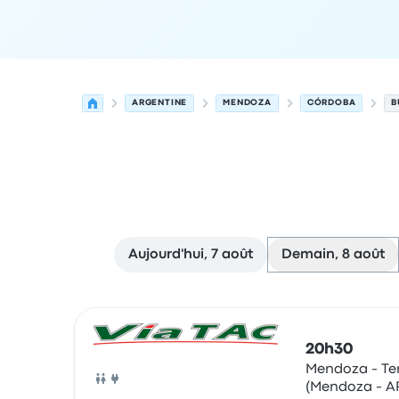
ARGENTINE
MENDOZA
CÓRDOBA
B
Aujourd'hui, 7 août
Demain, 8 août
Prochains départs de Mendoza vers Córdoba le 
Opéré par
Type de véhicule
Heure de départ
Lie
20h30
Mendoza - Te
(Mendoza - A
Bus