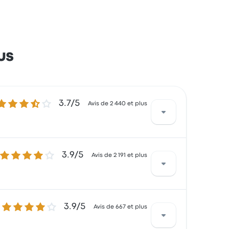
us
.7 sur 5 étoiles
3.7/5
Avis de 2 440 et plus
3.9 sur 5 étoiles
3.9/5
les sièges et la température, mais certains
Avis de 2 191 et plus
3.9 sur 5 étoiles
3.9/5
quis par la ponctualité et les sièges, mais
Avis de 667 et plus
mmencer à 68 $