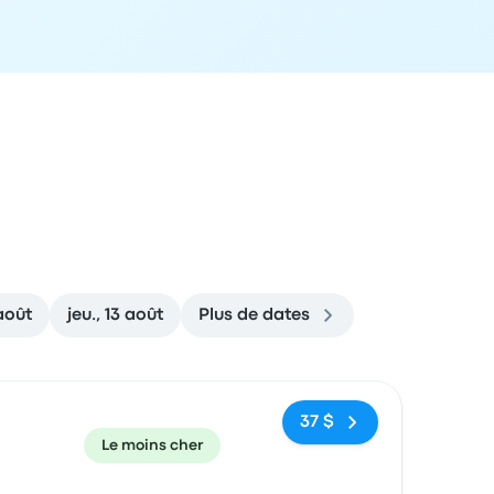
août
jeu., 13 août
Plus de dates
ecommandé
Prix et lien de réservation
37 $
Le moins cher