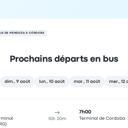
US DE MENDOZA À CÓRDOBA
Prochains départs en bus
dim., 9 août
lun., 10 août
mar., 11 août
mer., 12 
8 août
u de départ
Durée du voyage
Heure d'arrivée
Lieu d'arrivée
R
7h00
rminal
Terminal de Cordoba
10h 30m
RG)