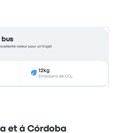
 bus
excellente valeur pour un trajet
12kg
Émissions de CO₂
za et à Córdoba