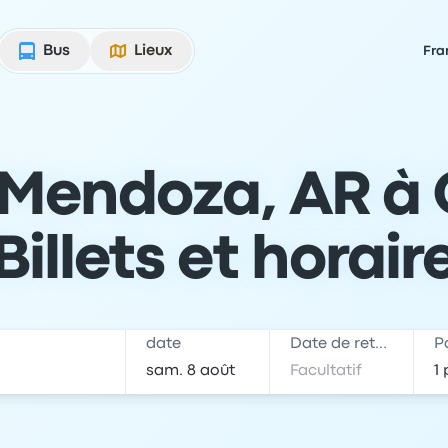
Bus
Lieux
Fra
 Mendoza, AR à 
 Billets et horair
date
Date de retour
P