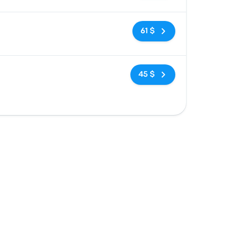
Pas de balises
61 $
Pas de balises
45 $