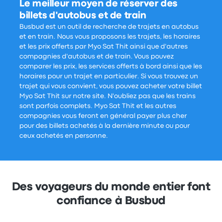
Le meilleur moyen de réserver des
billets d'autobus et de train
Busbud est un outil de recherche de trajets en autobus
et en train. Nous vous proposons les trajets, les horaires
et les prix offerts par Myo Sat Thit ainsi que d'autres
compagnies d'autobus et de train. Vous pouvez
comparer les prix, les services offerts à bord ainsi que les
horaires pour un trajet en particulier. Si vous trouvez un
trajet qui vous convient, vous pouvez acheter votre billet
Myo Sat Thit sur notre site. N'oubliez pas que les trains
sont parfois complets. Myo Sat Thit et les autres
compagnies vous feront en général payer plus cher
pour des billets achetés à la dernière minute ou pour
ceux achetés en personne.
Des voyageurs du monde entier font
confiance à Busbud