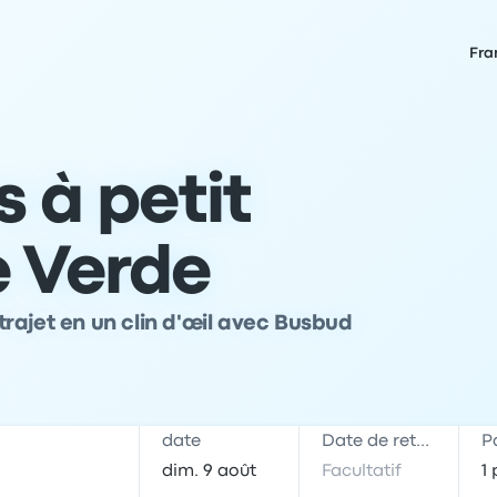
Fra
s à petit
e Verde
rajet en un clin d'œil avec Busbud
date
Date de retour
P