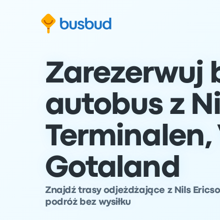
ź do formularza wyszukiwania
Przejdź do stopki
Przejdź do treści
Zarezerwuj b
autobus z Ni
Terminalen,
Gotaland
Znajdź trasy odjeżdżające z Nils Erics
podróż bez wysiłku