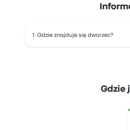
Inform
Gdzie znajduje się dworzec?
Adres dworca Nils Ericson Terminalen to Ni
mapie.
Gdzie 