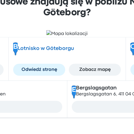
usowe znajdują się w pobliżu N
Göteborg?
B
Lotnisko w Göteborgu
Odwiedź stronę
Zobacz mapę
Bergslagsgatan
E
den
Bergslagsgatan 6, 411 04