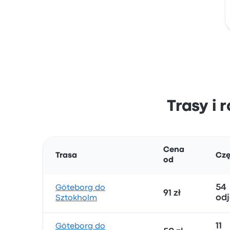
Trasy i 
Cena
Trasa
Czę
od
54
Göteborg do
91 zł
od
Sztokholm
11
Göteborg do