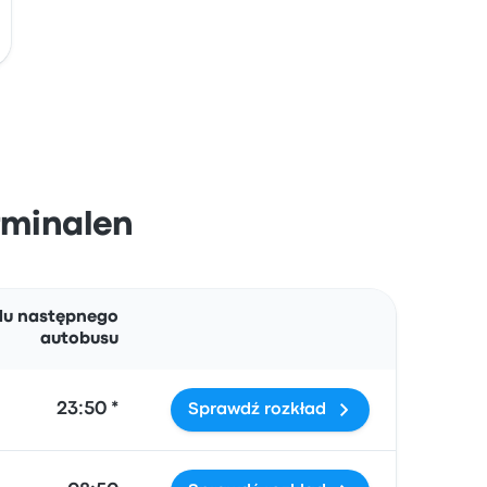
erminalen
Działania
du następnego
autobusu
23:50 *
Sprawdź rozkład