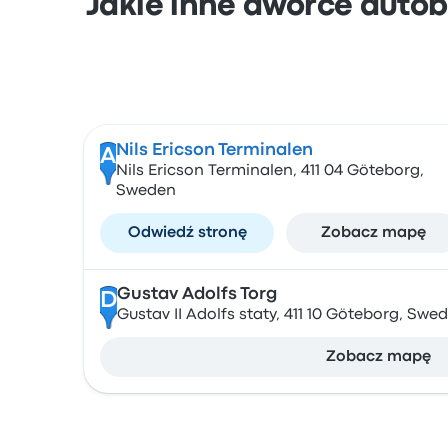
Jakie inne dworce autob
Nils Ericson Terminalen
A
Nils Ericson Terminalen, 411 04 Göteborg,
Sweden
Odwiedź stronę
Zobacz mapę
Gustav Adolfs Torg
D
Gustav II Adolfs staty, 411 10 Göteborg, Swe
Zobacz mapę