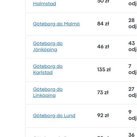
50 zł
od
Halmstad
28
84 zł
Göteborg do Malmö
od
43
Göteborg do
46 zł
od
Jönköping
7
Göteborg do
135 zł
od
Karlstad
27
Göteborg do
73 zł
od
Linköping
9
92 zł
Göteborg do Lund
od
36