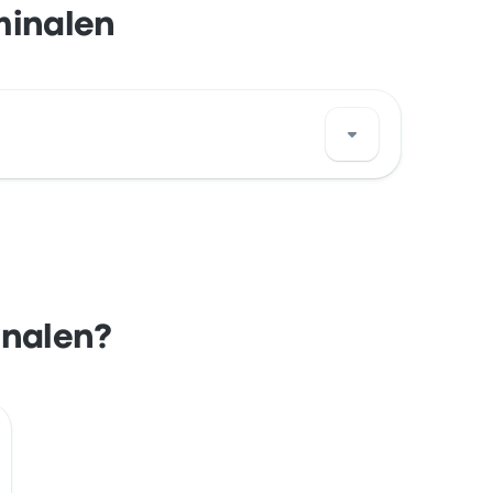
minalen
izację tego przystanku w Göteborg na
inalen?