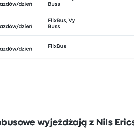
jazdów/dzień
Buss
FlixBus, Vy
jazdów/dzień
Buss
FlixBus
jazdów/dzień
obusowe wyjeżdżają z Nils Eri