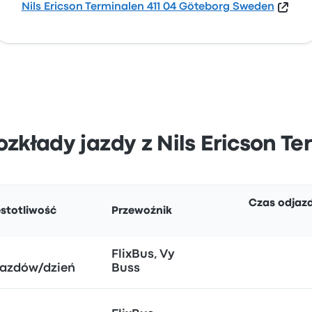
Nils Ericson Terminalen 411 04 Göteborg Sweden
rozkłady jazdy z Nils Ericson T
Czas odjaz
stotliwość
Przewoźnik
FlixBus, Vy
jazdów/dzień
Buss