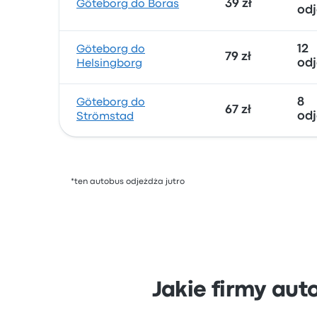
39 zł
Göteborg do Boras
od
12
Göteborg do
79 zł
od
Helsingborg
8
Göteborg do
67 zł
od
Strömstad
*ten autobus odjeżdża jutro
Jakie firmy aut