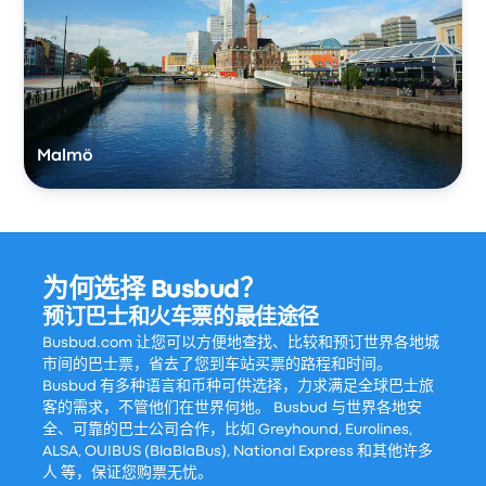
Malmö
为何选择 Busbud？
预订巴士和火车票的最佳途径
Busbud.com 让您可以方便地查找、比较和预订世界各地城
市间的巴士票，省去了您到车站买票的路程和时间。
Busbud 有多种语言和币种可供选择，力求满足全球巴士旅
客的需求，不管他们在世界何地。 Busbud 与世界各地安
全、可靠的巴士公司合作，比如 Greyhound, Eurolines,
ALSA, OUIBUS (BlaBlaBus), National Express 和其他许多
人 等，保证您购票无忧。