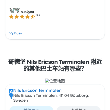
(
65
)
4.3 / 5 星
Vy Buss
哥德堡 Nils Ericson Terminalen 附近
的其他巴士车站有哪些？
Nils Ericson Terminalen
A
Nils Ericson Terminalen, 411 04 Göteborg,
Sweden