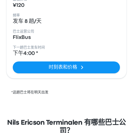
¥120
频率
发车 8 趟/天
巴士运营公司
FlixBus
下一趟巴士发车时间
下午4:00 *
时刻表和价格
*这趟巴士将在明天出发
Nils Ericson Terminalen 有哪些巴士公
司？