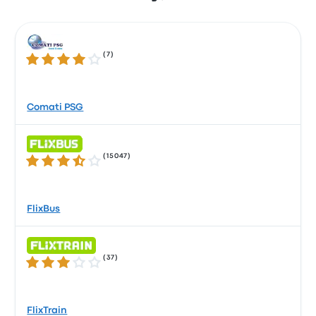
(
7
)
3.8 / 5 星
Comati PSG
(
15047
)
3.5 / 5 星
FlixBus
(
37
)
3.0 / 5 星
FlixTrain