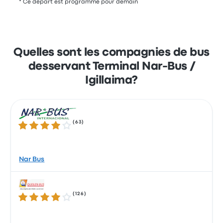
* Ce départ est programmé pour demain
Quelles sont les compagnies de bus
desservant Terminal Nar-Bus /
Igillaima?
(
63
)
3.9 sur 5 étoiles
Nar Bus
(
126
)
4.1 sur 5 étoiles