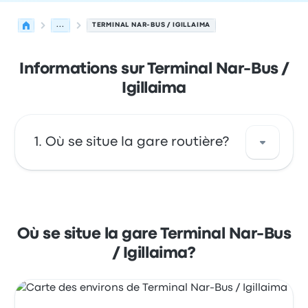
...
TERMINAL NAR-BUS / IGILLAIMA
Informations sur Terminal Nar-Bus /
Igillaima
Où se situe la gare routière?
Terminal Nar-Bus / Igillaima est situé à :
Balmaceda 901 995, Temuco, Región de la
Araucanía Chile. Consultez cet arrêt de bus
Où se situe la gare Terminal Nar-Bus
situé dans la ville de Temuco sur cette carte.
/ Igillaima?