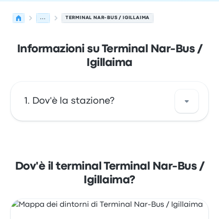
...
TERMINAL NAR-BUS / IGILLAIMA
Informazioni su Terminal Nar-Bus /
Igillaima
Dov'è la stazione?
L'indirizzo di Terminal Nar-Bus / Igillaima è
Balmaceda 901 995, Temuco, Región de la
Araucanía Chile. Osserva la posizione di
Dov'è il terminal Terminal Nar-Bus /
questa fermata di autobus di Temuco su una
Igillaima?
mappa.