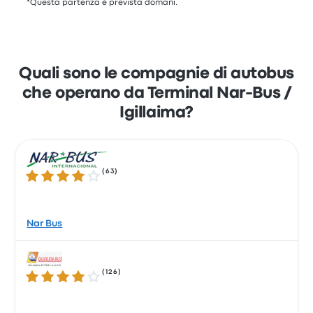
*Questa partenza è prevista domani.
Quali sono le compagnie di autobus
che operano da Terminal Nar-Bus /
Igillaima?
(
63
)
3.9 su 5 stelle
Nar Bus
(
126
)
4.1 su 5 stelle