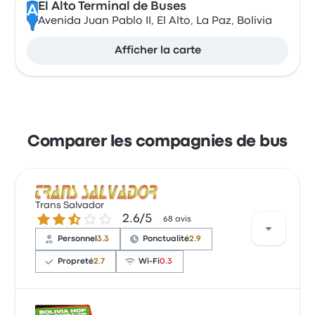
El Alto Terminal de Buses
A
Avenida Juan Pablo II, El Alto, La Paz, Bolivia
Afficher la carte
Comparer les compagnies de bus
Trans Salvador
2.6 sur 5 étoiles
2.6/5
68 avis
Personnel
3.3
Ponctualité
2.9
Propreté
2.7
Wi-Fi
0.3
Sur un total de 68 avis, la compagnie a reçu la note