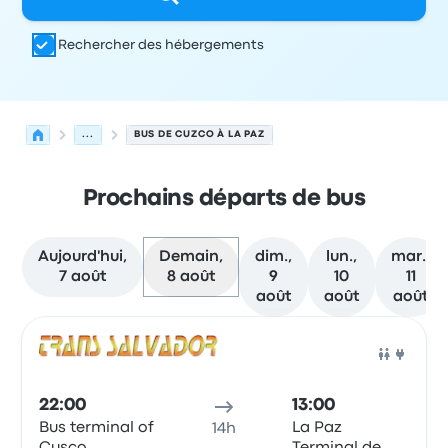
Rechercher des hébergements
...
BUS DE CUZCO À LA PAZ
Prochains départs de bus
Aujourd'hui,
Demain,
dim.,
lun.,
mar.,
7 août
8 août
9
10
11
août
août
août
Prochains départs de Cuzco vers La Paz le 8 août
Opéré par
Type de véhicule
Heure de départ
Lieu de dép
Bus
22:00
13:00
Bus terminal of
La Paz
14h