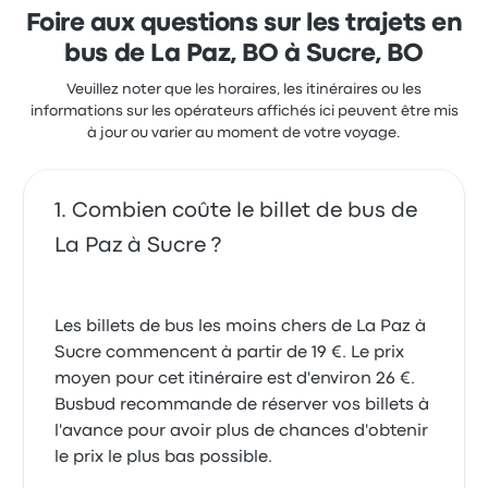
19h00 et devions arriver à 6h00 à Sucre. Nous
à 19 €
Personnel peu aimable, 2h de retard, aucun accueil
Foire aux questions sur les trajets en
1.0 sur 5 étoiles
sommes finalement arrivés à 16h00. Cela représente
Margaux F.
du personnel, deux personnes se sont disputées
21h de bus sans manger.
bus de La Paz, BO à Sucre, BO
8 juin 2024
pendant 1h
1.0 sur 5 étoiles
Veuillez noter que les horaires, les itinéraires ou les
Chloé B.
informations sur les opérateurs affichés ici peuvent être mis
17 avril 2024
à jour ou varier au moment de votre voyage.
Combien coûte le billet de bus de
La Paz à Sucre ?
Les billets de bus les moins chers de La Paz à
Sucre commencent à partir de 19 €. Le prix
moyen pour cet itinéraire est d'environ 26 €.
Busbud recommande de réserver vos billets à
l'avance pour avoir plus de chances d'obtenir
le prix le plus bas possible.