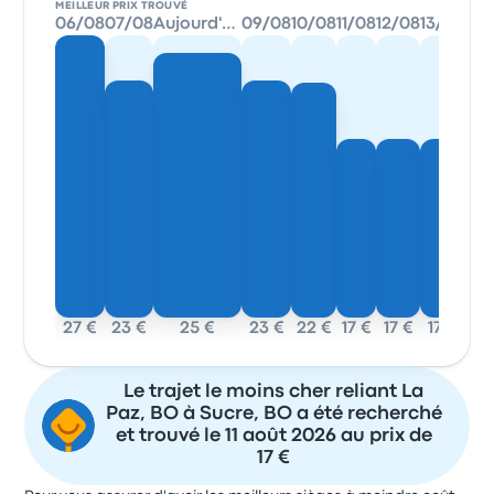
MEILLEUR PRIX TROUVÉ
06/08
07/08
Aujourd'hui
09/08
10/08
11/08
12/08
13/08
27 €
23 €
25 €
23 €
22 €
17 €
17 €
17 €
Le trajet le moins cher reliant La
Paz, BO à Sucre, BO a été recherché
et trouvé le 11 août 2026 au prix de
17 €