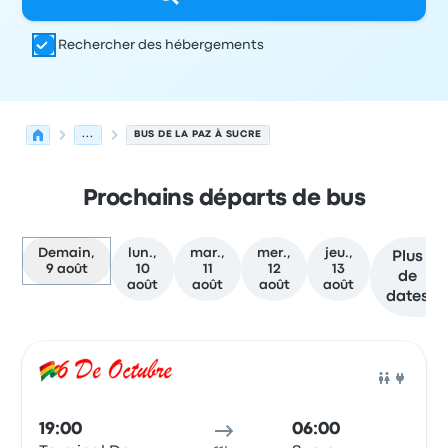
Rechercher des hébergements
...
BUS DE LA PAZ À SUCRE
Prochains départs de bus
Demain,
lun.,
mar.,
mer.,
jeu.,
Plus
9 août
10
11
12
13
de
août
août
août
août
dates
Prochains départs de La Paz vers Sucre le 9 août
Opéré par
Type de véhicule
Heure de départ
Lieu de dép
Bus
19:00
06:00