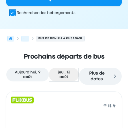
Rechercher des hébergements
...
BUS DE DENIZLI À KUSADASI
Prochains départs de bus
Aujourd'hui, 9
jeu., 13
Plus de
août
août
dates
Prochains départs de Denizli vers Kusadasi le 13 août
Opéré par
Type de véhicule
Heure de départ
Lieu de dép
Bus