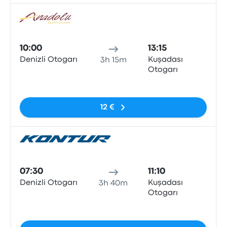
Bus
10:00
13:15
Denizli Otogarı
Kuşadası
3h 15m
Otogarı
Pas de balises
12 €
Bus
07:30
11:10
Denizli Otogarı
Kuşadası
3h 40m
Otogarı
Pas de balises