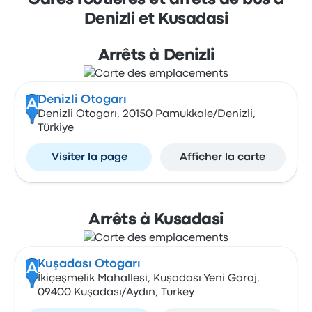
Gares routières et arrêts de bus à
Denizli et Kusadasi
Arrêts à Denizli
Denizli Otogarı
A
Denizli Otogarı, 20150 Pamukkale/Denizli,
Türkiye
Visiter la page
Afficher la carte
Arrêts à Kusadasi
Kuşadası Otogarı
A
İkiçeşmelik Mahallesi, Kuşadası Yeni Garaj,
09400 Kuşadası/Aydın, Turkey