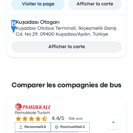
Visiter la page
Afficher la carte
Kuşadası Otogarı
B
Kuşadası Otobüs Terminali, İkiçeşmelik Garaj
Cd. No:29, 09400 Kuşadası/Aydın, Türkiye
Afficher la carte
Comparer les compagnies de bus
Pamukkale Turizm
4.4 sur 5 étoiles
4.4/5
826 avis
Personnel
4.8
Ponctualité
4.5