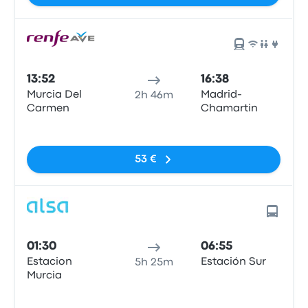
13:52
16:38
Murcia Del
Madrid-
2h 46m
Carmen
Chamartin
Pas de balises
53 €
01:30
06:55
Estacion
Estación Sur
5h 25m
Murcia
Pas de balises