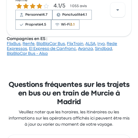
Renfe
4.1 sur 5 étoiles
4.1/5
personnel et le lieu de départ, mais certains se sont
1 055 avis
plaints concernant le Wi-Fi. Le prix des billets ALSA
Personnel
4.7
Ponctualité
4.1
pour ce voyage commencer à 44 €
ALSA Supra Murcie Madrid avis
Propreté
4.5
Wi-Fi
3.1
clients récents
Compagnies en ES :
Très confortable
FlixBus
,
Renfe
,
BlaBlaCar Bus
,
FlixTrain
,
ALSA
,
Iryo
,
Rede
5.0 sur 5 étoiles
Sur un total de 1055 avis, la compagnie a reçu la
Expressos
,
El Expreso de Canfranc
,
Avanza
,
Sindbad
,
Wafa E.
note de 4.1 étoiles sur Busbud. Les voyageurs ont été
BlaBlaCar Bus - Alsa
5 février 2020
conquis par le personnel et la température, mais ils
se sont souvent plaints concernant le Wi-Fi. Le prix
des billets Renfe pour ce voyage commencer à 29 €
Questions fréquentes sur les trajets
en bus ou en train de Murcie à
Madrid
Veuillez noter que les horaires, les itinéraires ou les
informations sur les opérateurs affichés ici peuvent être mis
à jour ou varier au moment de votre voyage.