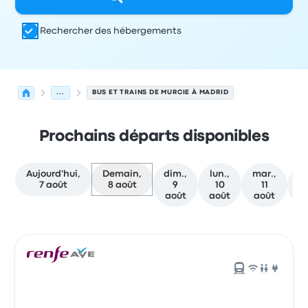
Rechercher des hébergements
...
BUS ET TRAINS DE MURCIE À MADRID
Prochains départs disponibles
Aujourd'hui,
Demain,
dim.,
lun.,
mar.,
me
7 août
8 août
9
10
11
août
août
août
a
Prochains départs de Murcie vers Madrid le 8 août
Opéré par
Type de véhicule
Heure de départ
Lieu de dép