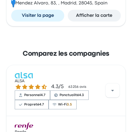
Mendez Alvaro, 83, , Madrid, 28045, Spain
Visiter la page
Afficher la carte
Comparez les compagnies
ALSA
4.3 sur 5 étoiles
4.3/5
63 256 avis
Personnel
4.7
Ponctualité
4.3
Propreté
4.7
Wi-Fi
3.5
Selon 104 avis, ALSA a reçu une note de 4.3 étoiles
pour ce trajet. Les voyageurs ont été conquis par le