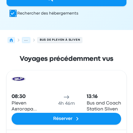
Rechercher des hébergements
...
BUS DE PLEVEN À SLIVEN
Voyages précédemment vus
Prochains départs de Pleven vers Sliven le 10 août
Opéré par
Type de véhicule
Heure de départ
Lieu de dép
Bus
08:30
13:16
Pleven
Bus and Coach
4h 46m
Автогара
Station Sliven
Плевен
Réserver