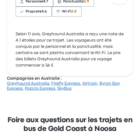
Personnel
4.7
Ponctualité
3.9
Propreté
4.6
Wi-Fi
3.8
Selon 11 avis, Greyhound Australia a reçu une note de
4.1 étoiles pour ce trajet. Les voyageurs ont été
conquis par le personnel et la ponctualité, mais
certains se sont plaints concernant le Wi-Fi. Le prix
des billets Greyhound Australia pour ce voyage
commencer à 36 €
Compagnies en Australie :
Greyhound Australia
,
Firefly Express
,
Airtrain
,
Byron Bay
Express
,
PopUp Express
,
SkyBus
Foire aux questions sur les trajets en
bus de Gold Coast à Noosa