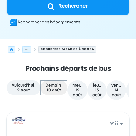
Rechercher
Rechercher des hébergements
...
DE SURFERS PARADISE À NOOSA
Prochains départs de bus
Aujourd'hui,
Demain,
mer.,
jeu.,
ven.,
sa
9 août
10 août
12
13
14
août
août
août
a
Prochains départs de Gold Coast vers Noosa le 10 août
Opéré par
Type de véhicule
Heure de départ
Lieu de dép
Bus