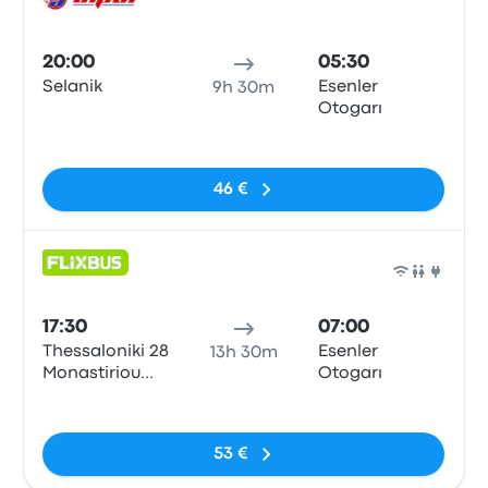
Bus
20:00
05:30
Selanik
Esenler
9h 30m
Otogarı
Pas de balises
46 €
Bus
17:30
07:00
Thessaloniki 28
Esenler
13h 30m
Monastiriou
Otogarı
Street
Pas de balises
53 €