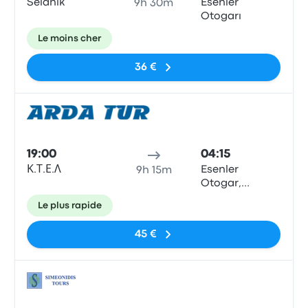
Selanik
Esenler
9h 30m
Otogarı
Le moins cher
36 €
Bus
19:00
04:15
Κ.Τ.Ε.Λ
Esenler
9h 15m
Otogar,
Istanbul
Le plus rapide
45 €
Bus