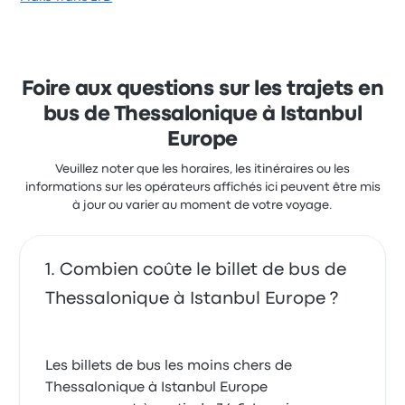
5.0 sur 5 étoiles
de 3.5 étoiles sur Busbud. Les voyageurs ont été
Oilid M.
conquis par le lieu de départ et la propreté, mais ils
11 avril 2023
se sont souvent plaints concernant le Wi-Fi. Le prix
des billets Alpar Turizm pour ce voyage commencer
à 46 €
Foire aux questions sur les trajets en
bus de Thessalonique à Istanbul
Europe
Veuillez noter que les horaires, les itinéraires ou les
informations sur les opérateurs affichés ici peuvent être mis
à jour ou varier au moment de votre voyage.
Combien coûte le billet de bus de
Thessalonique à Istanbul Europe ?
Les billets de bus les moins chers de
Thessalonique à Istanbul Europe