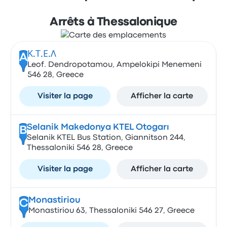
Arrêts à Thessalonique
Κ.Τ.Ε.Λ
A
Leof. Dendropotamou, Ampelokipi Menemeni
546 28, Greece
Visiter la page
Afficher la carte
Selanik Makedonya KTEL Otogarı
B
Selanik KTEL Bus Station, Giannitson 244,
Thessaloniki 546 28, Greece
Visiter la page
Afficher la carte
Monastiriou
C
Monastiriou 63, Thessaloniki 546 27, Greece