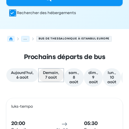
Rechercher des hébergements
...
BUS DE THESSALONIQUE À ISTANBUL EUROPE
Prochains départs de bus
Aujourd'hui,
Demain,
sam.,
dim.,
lun.,
m
6 août
7 août
8
9
10
août
août
août
a
Prochains départs de Thessalonique vers Istanbul Europe
Opéré par
Type de véhicule
Heure de départ
Lieu de dép
luks-tempo
Bus
20:00
05:30