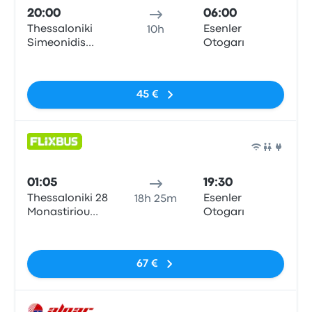
20:00
06:00
Thessaloniki
Esenler
10h
Simeonidis
Otogarı
Tours Office
Pas de balises
45 €
Bus
01:05
19:30
Thessaloniki 28
Esenler
18h 25m
Monastiriou
Otogarı
Street
Pas de balises
67 €