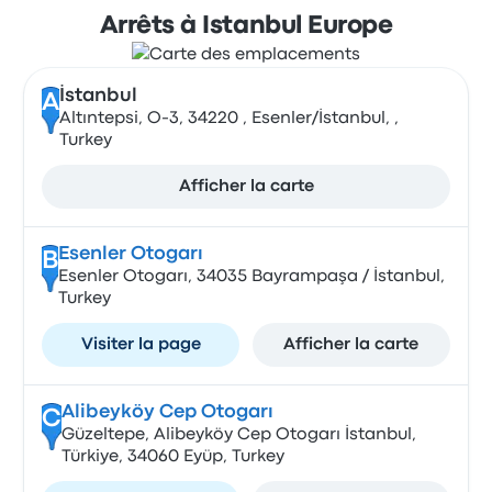
Arrêts à Istanbul Europe
İstanbul
A
Altıntepsi, O-3, 34220 , Esenler/İstanbul, ,
Turkey
Afficher la carte
Esenler Otogarı
B
Esenler Otogarı, 34035 Bayrampaşa / İstanbul,
Turkey
Visiter la page
Afficher la carte
Alibeyköy Cep Otogarı
C
Güzeltepe, Alibeyköy Cep Otogarı İstanbul,
Türkiye, 34060 Eyüp, Turkey