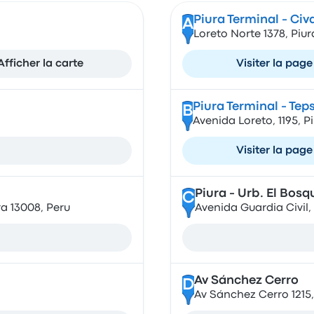
Piura Terminal - Civ
A
Loreto Norte 1378, Piur
Afficher la carte
Visiter la page
Piura Terminal - Tep
B
Avenida Loreto, 1195, P
Visiter la page
Piura - Urb. El Bosq
C
a 13008, Peru
Avenida Guardia Civil, 
Av Sánchez Cerro
D
Av Sánchez Cerro 1215,