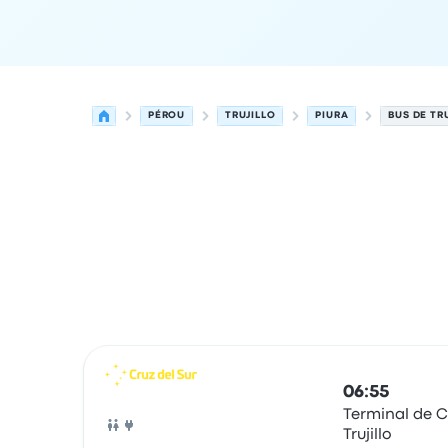
PÉROU
TRUJILLO
PIURA
BUS DE TR
Prochains départs de Trujillo vers Piura le 9 août
Opéré par
Type de véhicule
Heure de départ
Lie
06:55
Terminal de C
Trujillo
Bus