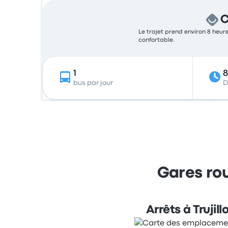
C
Le trajet prend environ 8 heure
confortable.
1
bus par jour
D
Gares rou
Arrêts à Trujill