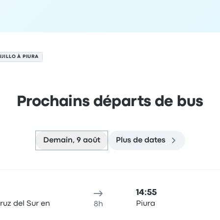
UJILLO À PIURA
Prochains départs de bus
Demain, 9 août
Plus de dates
u de départ
Durée du trajet
heure d'arrivée
Lieu d'arrivée
Re
14:55
ruz del Sur en
Piura
8h