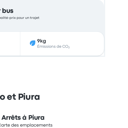
r bus
alité-prix pour un trajet
9kg
Émissions de CO₂
o et Piura
Arrêts à Piura