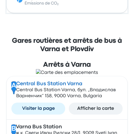
Émissions de CO₂
Gares routières et arrêts de bus à
Varna et Plovdiv
Arrêts à Varna
Central Bus Station Varna
A
Central Bus Station Varna, бул. „Владислав
Варненчик“ 158, 9000 Varna, Bulgaria
Visiter la page
Afficher la carte
Varna Bus Station
B
ж.к. Свети Иван Рилски 28Д, 9009 Sveti Ivan