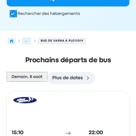
Rechercher des hébergements
...
BUS DE VARNA À PLOVDIV
Prochains départs de bus
Demain, 8 août
Plus de dates
Prochains départs de Varna vers Plovdiv le 8 août
Opéré par
Type de véhicule
Heure de départ
Lieu de dép
Bus
15:10
22:00