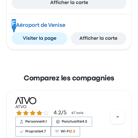
Afficher la carte
F
Aéroport de Venise
Visiter la page
Afficher la carte
Comparez les compagnies
ATVO
4.2 sur 5 étoiles
4.2/5
67 avis
Personnel
4.1
Ponctualité
4.5
Propreté
4.7
Wi-Fi
2.3