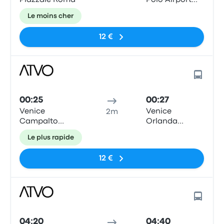
Piazzale Roma
Polo Airport
Bus Station
Le moins cher
(VCE)
12 €
00:25
00:27
Venice
Venice
2m
Campalto
Orlanda
Caserme
Tiburtina
Le plus rapide
12 €
04:20
04:40