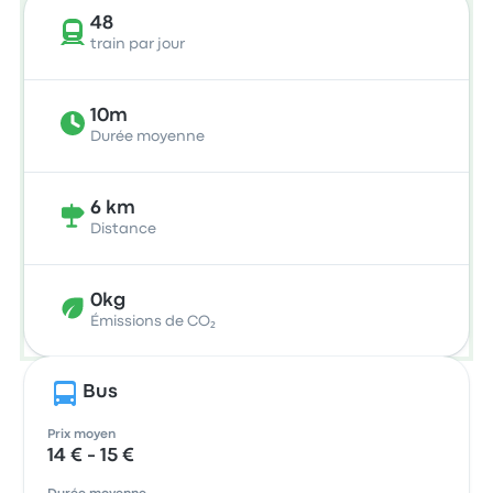
48
train par jour
10m
Durée moyenne
6 km
Distance
0kg
Émissions de CO₂
Bus
Prix moyen
14 € - 15 €