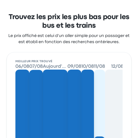
Trouvez les prix les plus bas pour les
bus et les trains
Le prix affiché est celui d'un aller simple pour un passager et
est établi en fonction des recherches antérieures.
MEILLEUR PRIX TROUVÉ
06/08
07/08
Aujourd'hui
09/08
10/08
11/08
12/08
13/