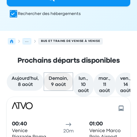
Rechercher des hébergements
...
BUS ET TRAINS DE VENISE À VENISE
Prochains départs disponibles
Aujourd'hui,
Demain,
lun.,
mar.,
ven.,
8 août
9 août
10
11
14
août
août
août
Prochains départs de Venise vers Venise le 9 août
Opéré par
Type de véhicule
Heure de départ
Lieu de dép
00:40
01:00
Venice
Venice Marco
20m