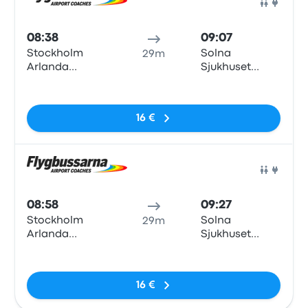
Pull
08:38
09:07
Stockholm
Solna
29m
Arlanda
Sjukhuset
Airport
Norra
Nessun tag
Terminal 3/2,
Levanteslingan,
16 €
Stockholm
airport
Arlanda
Pull
08:58
09:27
Stockholm
Solna
29m
Arlanda
Sjukhuset
Airport
Norra
Nessun tag
Terminal 3/2,
Levanteslingan,
16 €
Stockholm
airport