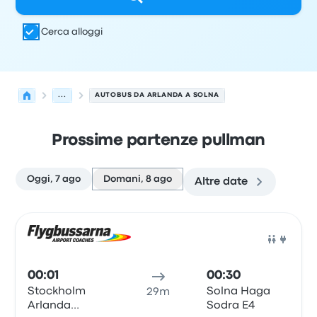
Cerca alloggi
...
AUTOBUS DA ARLANDA A SOLNA
Prossime partenze pullman
Oggi, 7 ago
Domani, 8 ago
Altre date
Le prossime partenze da Arlanda a Solna il 8 agosto
Gestito da
Tipo di veicolo
orario di partenza
Località di
Pull
00:01
00:30
Stockholm
Solna Haga
29m
Arlanda
Sodra E4