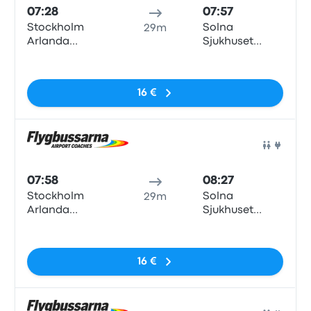
07:28
07:57
Stockholm
Solna
29m
Arlanda
Sjukhuset
Airport
Norra
Nessun tag
Terminal 3/2,
Levanteslingan,
16 €
Stockholm
airport
Arlanda
Pull
07:58
08:27
Stockholm
Solna
29m
Arlanda
Sjukhuset
Airport
Norra
Nessun tag
Terminal 3/2,
Levanteslingan,
16 €
Stockholm
airport
Arlanda