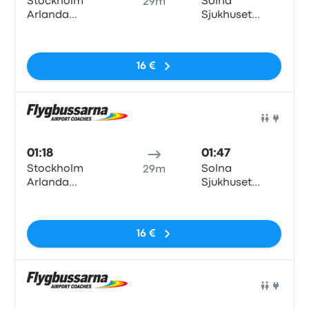
Stockholm
Solna
29m
Arlanda
Sjukhuset
Airport
Norra
Nessun tag
Terminal 3/2,
Levanteslingan,
16 €
Stockholm
airport
Arlanda
Pull
01:18
01:47
Stockholm
Solna
29m
Arlanda
Sjukhuset
Airport
Norra
Nessun tag
Terminal 3/2,
Levanteslingan,
16 €
Stockholm
airport
Arlanda
Pull