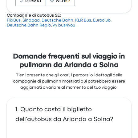
viaggio partono da 11 €
Pulizia
4.1
Wi-Fi
2.7
Compagnie di autobus SE:
FlixBus
,
Sindbad
,
Deutsche Bahn
,
KLR Bus
,
Euroclub
,
Sulla base di 15011 recensioni, la compagnia è stata
Deutsche Bahn Regio
,
Vy bus4you
valutata con 3.5 stelle su Busbud. I viaggiatori sono
rimasti particolarmente soddisfatti per l'accesso al
biglietto e la temperatura, ma spesso si sono
lamentati per il Wi-Fi. I prezzi dei biglietti di FlixBus
per questo viaggio partono da 11 €
Domande frequenti sul viaggio in
pullmann da Arlanda a Solna
Tieni presente che gli orari, i percorsi o i dettagli delle
compagnie di pullmann mostrati qui potrebbero essere
aggiornati o variare al momento del tuo viaggio.
Quanto costa il biglietto
dell'autobus da Arlanda a Solna?