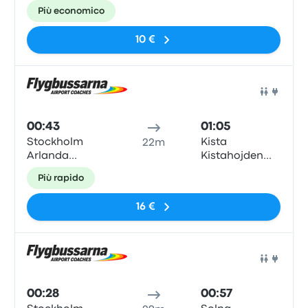
Airport
Più economico
Terminal 3/2,
Levanteslingan,
10 €
Stockholm
airport
Arlanda
Pull
00:43
01:05
Stockholm
Kista
22m
Arlanda
Kistahojden
Airport
(Hanstavagen)
Più rapido
Terminal 3/2,
Levanteslingan,
16 €
Stockholm
airport
Arlanda
Pull
00:28
00:57