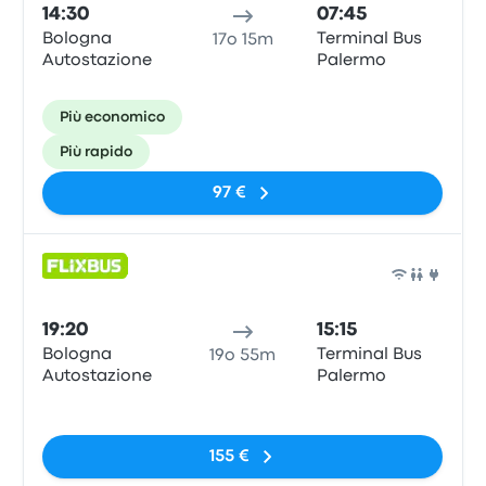
14:30
07:45
Bologna
Terminal Bus
17o 15m
Autostazione
Palermo
Più economico
Più rapido
97 €
Pull
19:20
15:15
Bologna
Terminal Bus
19o 55m
Autostazione
Palermo
Nessun tag
155 €