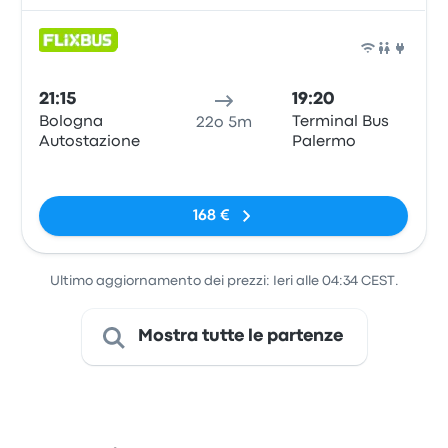
Pull
21:15
19:20
Bologna
Terminal Bus
22o 5m
Autostazione
Palermo
Nessun tag
168 €
Ultimo aggiornamento dei prezzi: Ieri alle 04:34 CEST.
Mostra tutte le partenze