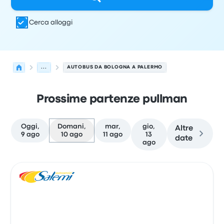
Cerca alloggi
...
AUTOBUS DA BOLOGNA A PALERMO
Prossime partenze pullman
Oggi,
Domani,
mar,
gio,
Altre
9 ago
10 ago
11 ago
13
date
ago
Le prossime partenze da Bologna a Palermo il 10 agosto
Gestito da
Tipo di veicolo
orario di partenza
Località di
Pull