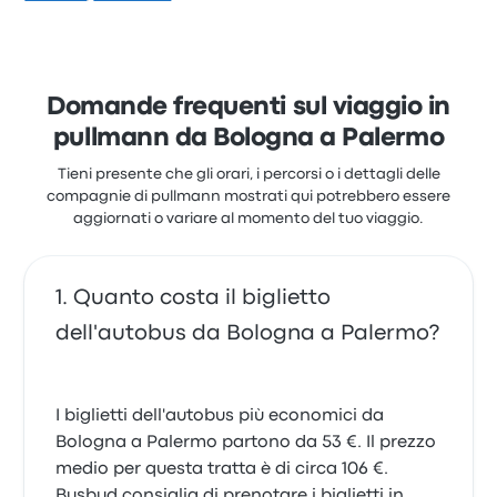
valutata con 3.8 stelle su Busbud. I viaggiatori sono
rimasti particolarmente soddisfatti per l'accesso al
biglietto e la temperatura, ma spesso si sono
lamentati per il Wi-Fi. I prezzi dei biglietti di Itabus
per questo viaggio partono da 57 €
Domande frequenti sul viaggio in
Itabus Bologna Palermo recensioni
pullmann da Bologna a Palermo
recenti dei clienti
Autisti bravi e responsabili
Tieni presente che gli orari, i percorsi o i dettagli delle
compagnie di pullmann mostrati qui potrebbero essere
4.0 su 5 stelle
Francesco G.
aggiornati o variare al momento del tuo viaggio.
4 agosto 2023
Quanto costa il biglietto
dell'autobus da Bologna a Palermo?
I biglietti dell'autobus più economici da
Bologna a Palermo partono da 53 €. Il prezzo
medio per questa tratta è di circa 106 €.
Busbud consiglia di prenotare i biglietti in