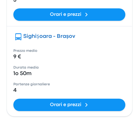
3
Orari e prezzi
Sighișoara - Braşov
Prezzo medio
9 €
Durata media
1o 50m
Partenze giornaliere
4
Orari e prezzi