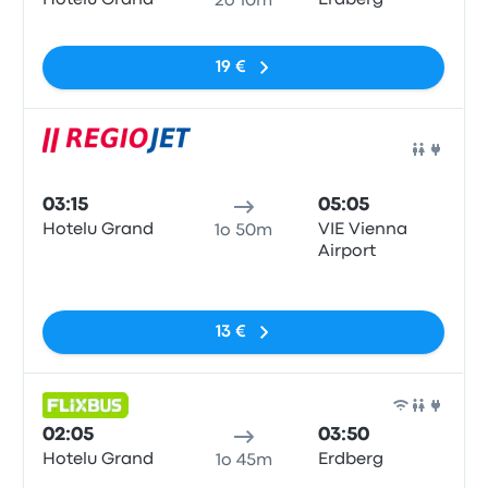
Hotelu Grand
Erdberg
2o 10m
Nessun tag
19 €
Pull
03:15
05:05
Hotelu Grand
VIE Vienna
1o 50m
Airport
Nessun tag
13 €
Pull
02:05
03:50
Hotelu Grand
Erdberg
1o 45m