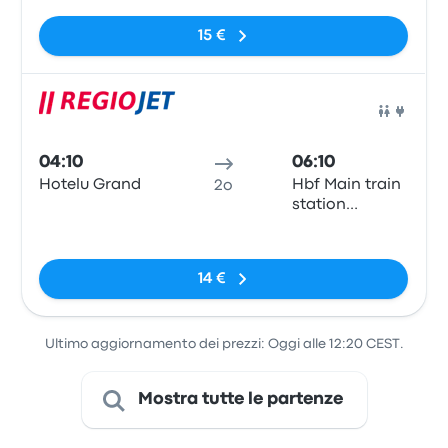
Nessun tag
15 €
Pull
04:10
06:10
Hotelu Grand
Hbf Main train
2o
station
(Südtiroler
Nessun tag
Platz)
14 €
Ultimo aggiornamento dei prezzi: Oggi alle 12:20 CEST.
Mostra tutte le partenze