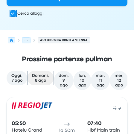
Cerca alloggi
...
AUTOBUS DA BRNO A VIENNA
Prossime partenze pullman
Oggi,
Domani,
dom,
lun,
mar,
mer,
7 ago
8 ago
9
10
11
12
ago
ago
ago
ago
Le prossime partenze da Brno a Vienna il 8 agosto
Gestito da
Tipo di veicolo
orario di partenza
Località di
Pull
05:50
07:40
Hotelu Grand
Hbf Main train
1o 50m