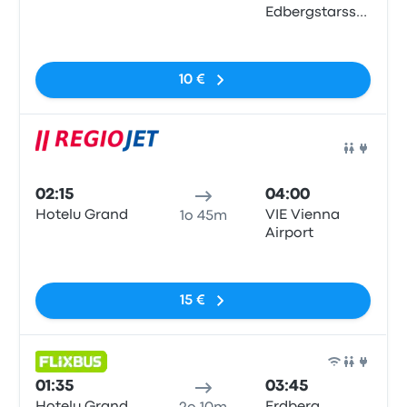
Edbergstarsse
200 A
Nessun tag
10 €
Pull
02:15
04:00
Hotelu Grand
VIE Vienna
1o 45m
Airport
Nessun tag
15 €
Pull
01:35
03:45