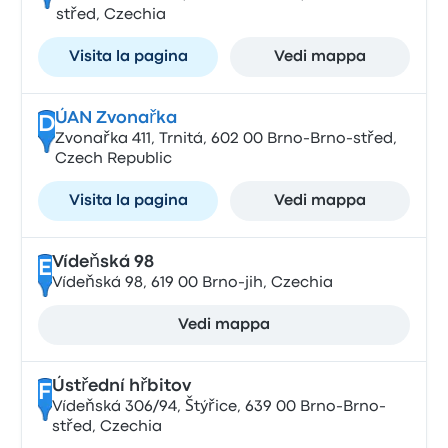
střed, Czechia
Visita la pagina
Vedi mappa
ÚAN Zvonařka
D
Zvonařka 411, Trnitá, 602 00 Brno-Brno-střed,
Czech Republic
Visita la pagina
Vedi mappa
Vídeňská 98
E
Vídeňská 98, 619 00 Brno-jih, Czechia
Vedi mappa
Ústřední hřbitov
F
Vídeňská 306/94, Štýřice, 639 00 Brno-Brno-
střed, Czechia