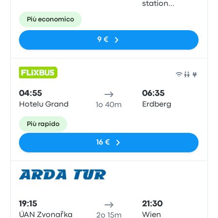
station
(Südtiroler
Più economico
Platz)
9 €
Pull
04:55
06:35
Hotelu Grand
Erdberg
1o 40m
Più rapido
16 €
Pull
19:15
21:30
ÚAN Zvonařka
Wien
2o 15m