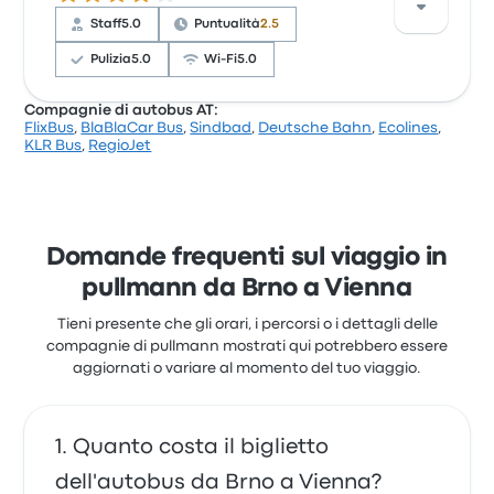
partono da 17 € e il viaggio più breve dura circa 1 ora
Staff
5.0
Puntualità
2.5
50 minuti. Gepard Express ti porta dove desideri a
un prezzo equo.
Pulizia
5.0
Wi-Fi
5.0
Compagnie di autobus AT:
FlixBus
,
BlaBlaCar Bus
,
Sindbad
,
Deutsche Bahn
,
Ecolines
,
Sulla base di 4 recensioni, la compagnia è stata
KLR Bus
,
RegioJet
valutata con 3.5 stelle su Busbud. I viaggiatori sono
rimasti particolarmente soddisfatti per lo staff e i
sedili, ma spesso si sono lamentati per il rapporto
qualità-prezzo. I prezzi dei biglietti di DMD Group per
questo viaggio partono da 13 €
Domande frequenti sul viaggio in
pullmann da Brno a Vienna
Tieni presente che gli orari, i percorsi o i dettagli delle
compagnie di pullmann mostrati qui potrebbero essere
aggiornati o variare al momento del tuo viaggio.
Quanto costa il biglietto
dell'autobus da Brno a Vienna?