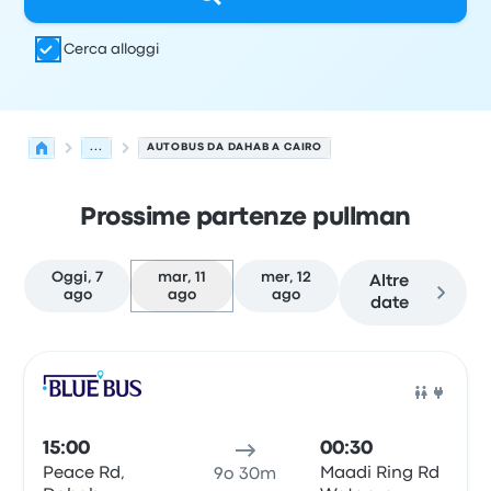
Cerca alloggi
...
AUTOBUS DA DAHAB A CAIRO
Prossime partenze pullman
Oggi, 7
mar, 11
mer, 12
Altre
ago
ago
ago
date
Le prossime partenze da Dahab a Cairo il 11 agosto
Gestito da
Tipo di veicolo
orario di partenza
Località di
Pull
15:00
00:30
Peace Rd,
Maadi Ring Rd
9o 30m