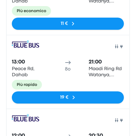
Dahab
Watanya,
Wattaneya
Più economico
Gas Station,
Cairo
11 €
Pull
13:00
21:00
Peace Rd,
Maadi Ring Rd
8o
Dahab
Watanya,
Wattaneya
Più rapido
Gas Station,
Cairo
19 €
Pull
12:00
20:30