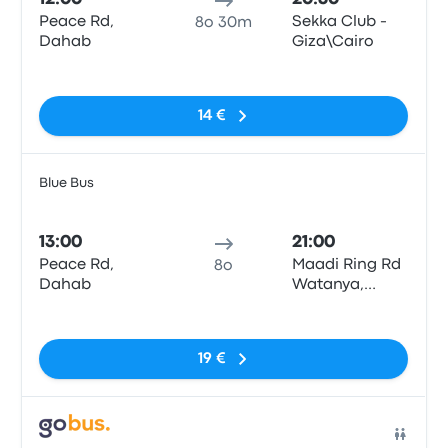
Peace Rd,
Sekka Club -
8o 30m
Dahab
Giza\Cairo
Nessun tag
14 €
Blue Bus
Pull
13:00
21:00
Peace Rd,
Maadi Ring Rd
8o
Dahab
Watanya,
Wattaneya
Nessun tag
Gas Station,
Cairo
19 €
Pull