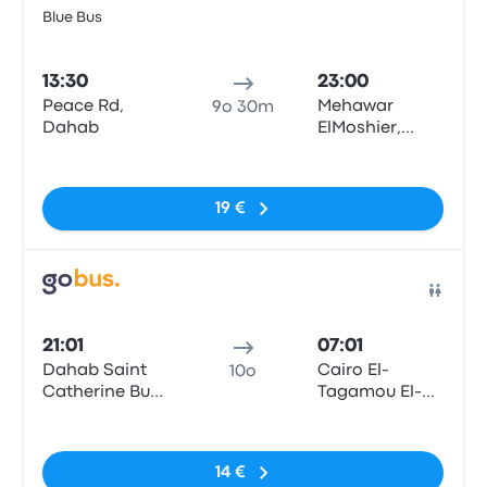
Blue Bus
Pull
13:30
23:00
Peace Rd,
Mehawar
9o 30m
Dahab
ElMoshier,
Dunkin Donuts
Nessun tag
19 €
Pull
21:01
07:01
Dahab Saint
Cairo El-
10o
Catherine Bus
Tagamou El-
Stop
Khames
Nessun tag
14 €