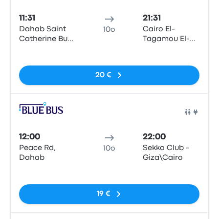
11:31
21:31
Dahab Saint
Cairo El-
10o
Catherine Bus
Tagamou El-
Stop
Khames
Nessun tag
20 €
Pull
12:00
22:00
Peace Rd,
Sekka Club -
10o
Dahab
Giza\Cairo
Nessun tag
19 €