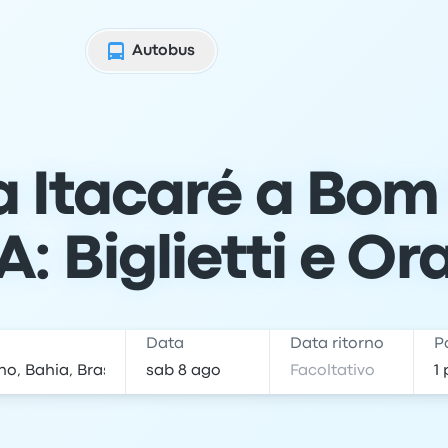
Autobus
a Itacaré a Bom
A: Biglietti e Ora
e
Data
Data ritorno
P