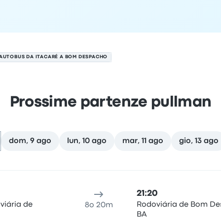
AUTOBUS DA ITACARÉ A BOM DESPACHO
Prossime partenze pullman
dom, 9 ago
lun, 10 ago
mar, 11 ago
gio, 13 ago
o il 8 agosto
alità di partenza
durata del viaggio
orario di arrivo
Località
21:20
viária de
Rodoviária de Bom D
8o 20m
BA