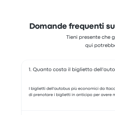
l'accesso al biglietto e lo staff, ma spesso s
Elena D.
24 ottobre 2025
Domande frequenti sul
Tieni presente che g
qui potrebb
Quanto costa il biglietto dell'a
I biglietti dell'autobus più economici da Ita
di prenotare i biglietti in anticipo per avere 