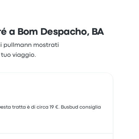
Branca per questo viaggio partono da 14 €
aré a Bom Despacho, BA
 di pullmann mostrati
tuo viaggio.
sta tratta è di circa 19 €. Busbud consiglia