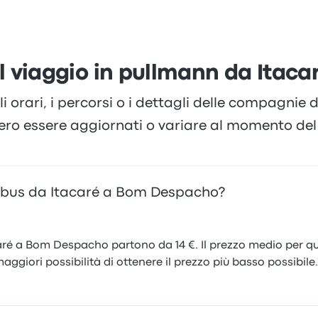
i sono lamentati per il Wi-Fi. I prezzi dei biglietti di Águia 
 viaggio in pullmann da Itac
li orari, i percorsi o i dettagli delle compagnie
ero essere aggiornati o variare al momento del 
utobus da Itacaré a Bom Despacho?
caré a Bom Despacho partono da 14 €. Il prezzo medio per que
maggiori possibilità di ottenere il prezzo più basso possibile.