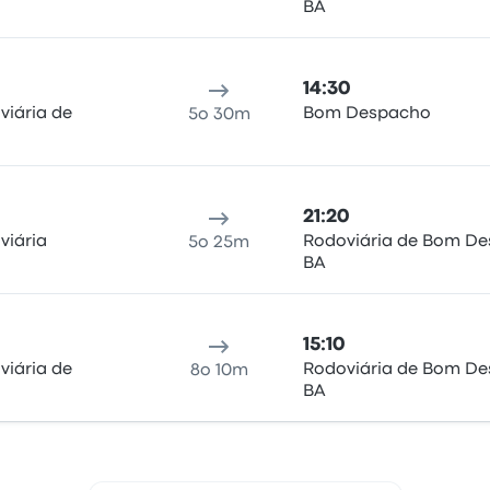
BA
14:30
viária de
Bom Despacho
5o 30m
21:20
viária
Rodoviária de Bom D
5o 25m
BA
15:10
viária de
Rodoviária de Bom D
8o 10m
BA