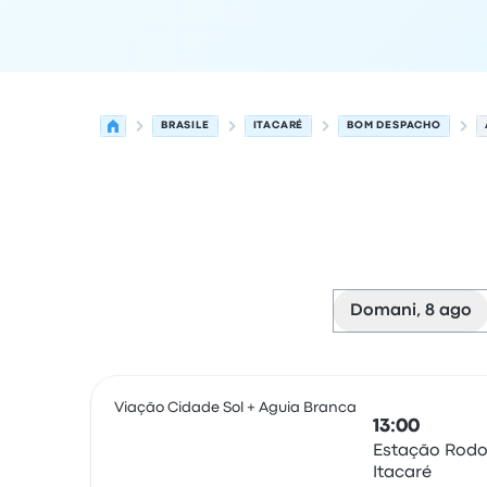
BRASILE
ITACARÉ
BOM DESPACHO
Domani, 8 ago
Le prossime partenze da Itacaré a Bom Despach
Gestito da
Tipo di veicolo
orario di partenza
Loc
Viação Cidade Sol + Aguia Branca
13:00
Estação Rodo
Itacaré
Pullman