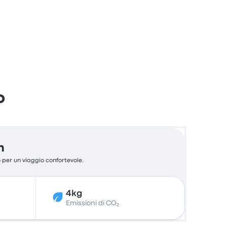
o
n
o per un viaggio confortevole.
4kg
Emissioni di CO₂