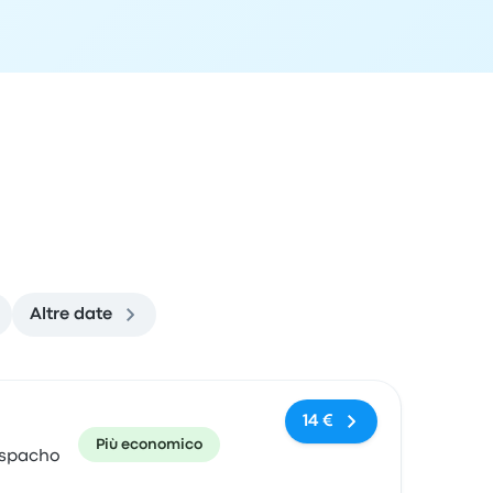
Altre date
 di arrivo
Consigliato
Prezzo e link per l'acquisto
14 €
Più economico
espacho