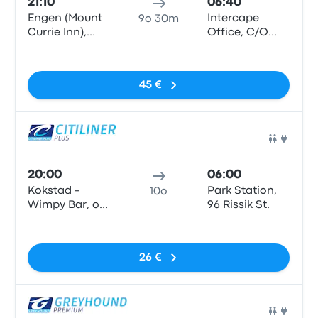
21:10
06:40
Engen (Mount
Intercape
9o 30m
Currie Inn),
Office, C/O
Kokstad
Rissik and
Nessun tag
Wolmarans
Street
45 €
(Johannesburg
Station)
Pull
20:00
06:00
Kokstad -
Park Station,
10o
Wimpy Bar, off
96 Rissik St.
the R56,
Nessun tag
Kokstad
26 €