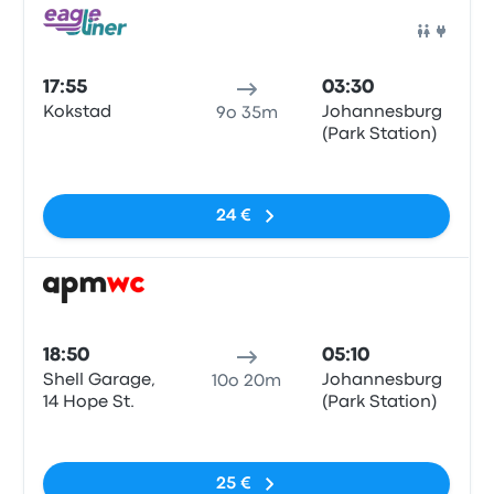
Pull
17:55
03:30
Kokstad
Johannesburg
9o 35m
(Park Station)
Nessun tag
24 €
Pull
18:50
05:10
Shell Garage,
Johannesburg
10o 20m
14 Hope St.
(Park Station)
Nessun tag
25 €