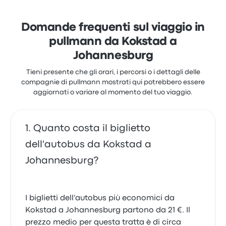
biglietto e lo staff, ma spesso si sono lamentati per il
Wi-Fi. I prezzi dei biglietti di Big Sky per questo
viaggio partono da 35 €
Domande frequenti sul viaggio in
pullmann da Kokstad a
Johannesburg
Tieni presente che gli orari, i percorsi o i dettagli delle
compagnie di pullmann mostrati qui potrebbero essere
aggiornati o variare al momento del tuo viaggio.
Quanto costa il biglietto
dell'autobus da Kokstad a
Johannesburg?
I biglietti dell'autobus più economici da
Kokstad a Johannesburg partono da 21 €. Il
prezzo medio per questa tratta è di circa