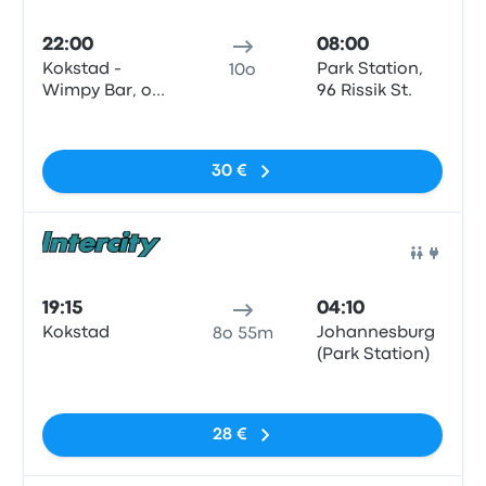
Pull
22:00
08:00
Kokstad -
Park Station,
10o
Wimpy Bar, off
96 Rissik St.
the R56,
Nessun tag
Kokstad
30 €
Pull
19:15
04:10
Kokstad
Johannesburg
8o 55m
(Park Station)
Nessun tag
28 €