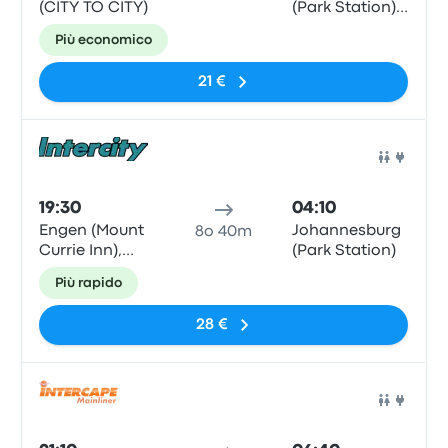
(CITY TO CITY)
(Park Station) -
Johannesburg,
Più economico
Park Station,
96 Rissik Street
21 €
Pull
19:30
04:10
Engen (Mount
Johannesburg
8o 40m
Currie Inn),
(Park Station)
Kokstad
Più rapido
28 €
Pull