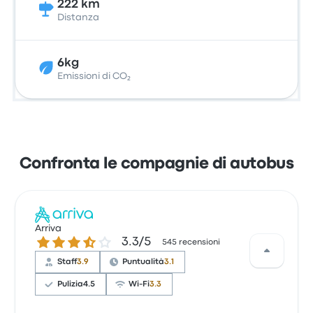
222 km
Distanza
6kg
Emissioni di CO₂
Confronta le compagnie di autobus
Arriva
3.3 su 5 stelle
3.3/5
545 recensioni
Staff
3.9
Puntualità
3.1
Pulizia
4.5
Wi-Fi
3.3