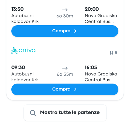
13:30
20:00
Autobusni
Nova Gradiska
6o 30m
kolodvor Krk
Central Bus
Station
Compra
Pull
09:30
16:05
Autobusni
Nova Gradiska
6o 35m
kolodvor Krk
Central Bus
Station
Compra
Mostra tutte le partenze