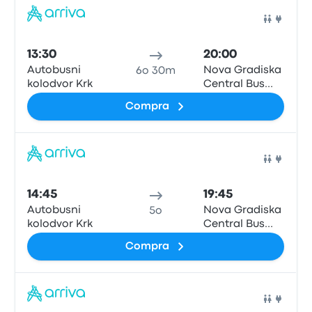
Pull
13:30
20:00
Autobusni
Nova Gradiska
6o 30m
kolodvor Krk
Central Bus
Station
Compra
Pull
14:45
19:45
Autobusni
Nova Gradiska
5o
kolodvor Krk
Central Bus
Station
Compra
Pull