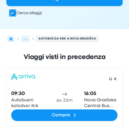
Cerca alloggi
...
AUTOBUS DA KRK A NOVA GRADIŠKA
Viaggi visti in precedenza
Le prossime partenze da Krk a Nova Gradiška il 7 agost
Gestito da
Tipo di veicolo
orario di partenza
Località di
Pull
09:30
16:05
Autobusni
Nova Gradiska
6o 35m
kolodvor Krk
Central Bus
Station
Compra