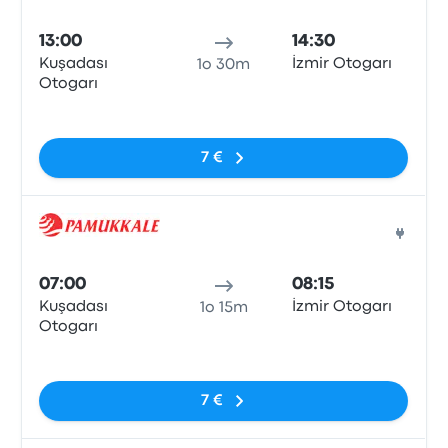
Pull
13:00
14:30
Kuşadası
İzmir Otogarı
1o 30m
Otogarı
Nessun tag
7 €
Pull
07:00
08:15
Kuşadası
İzmir Otogarı
1o 15m
Otogarı
Nessun tag
7 €