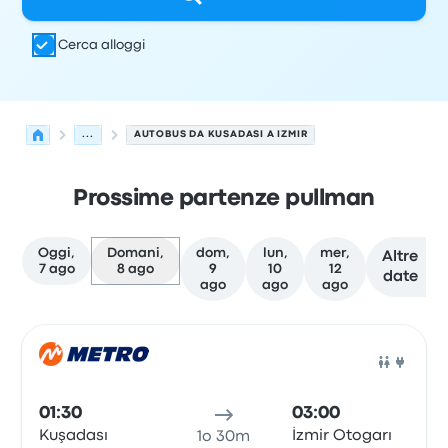
Cerca alloggi
...
AUTOBUS DA KUSADASI A IZMIR
Prossime partenze pullman
Oggi,
Domani,
dom,
lun,
mer,
Altre
7 ago
8 ago
9
10
12
date
ago
ago
ago
Le prossime partenze da Kusadasi a Izmir il 8 agosto
Gestito da
Tipo di veicolo
orario di partenza
Località di
Pull
01:30
03:00
Kuşadası
İzmir Otogarı
1o 30m