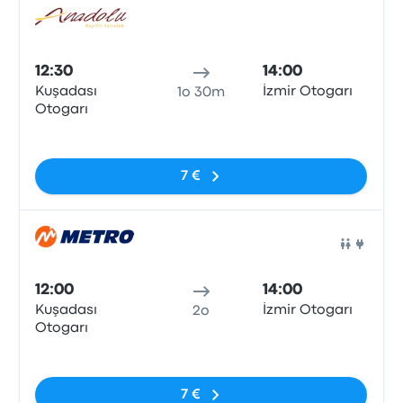
Pull
12:30
14:00
Kuşadası
İzmir Otogarı
1o 30m
Otogarı
Nessun tag
7 €
Pull
12:00
14:00
Kuşadası
İzmir Otogarı
2o
Otogarı
Nessun tag
7 €