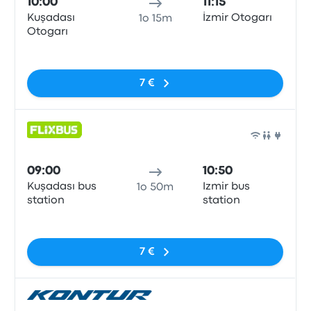
10:00
11:15
Kuşadası
İzmir Otogarı
1o 15m
Otogarı
Nessun tag
7 €
Pull
09:00
10:50
Kuşadası bus
Izmir bus
1o 50m
station
station
Nessun tag
7 €