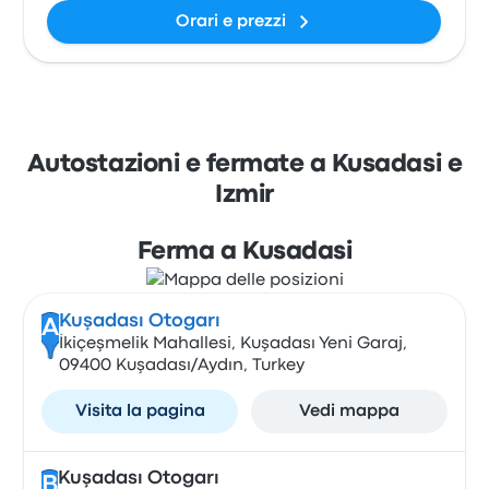
Orari e prezzi
Autostazioni e fermate a Kusadasi e
Izmir
Ferma a Kusadasi
Kuşadası Otogarı
A
İkiçeşmelik Mahallesi, Kuşadası Yeni Garaj,
09400 Kuşadası/Aydın, Turkey
Visita la pagina
Vedi mappa
Kuşadası Otogarı
B