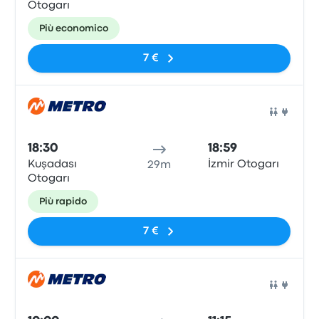
Otogarı
Più economico
7 €
Pull
18:30
18:59
Kuşadası
İzmir Otogarı
29m
Otogarı
Più rapido
7 €
Pull