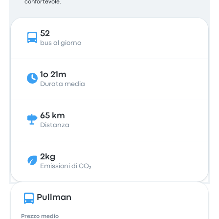
confortevole.
52
bus al giorno
1o 21m
Durata media
65 km
Distanza
2kg
Emissioni di CO₂
Pullman
Prezzo medio