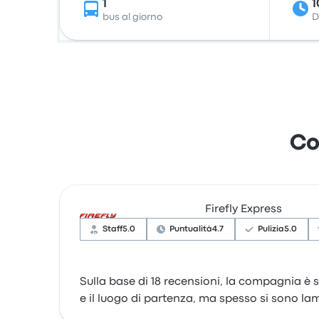
1
1
bus al giorno
D
Co
Firefly Express
Staff
5.0
Puntualità
4.7
Pulizia
5.0
Sulla base di 18 recensioni, la compagnia è s
e il luogo di partenza, ma spesso si sono lamen