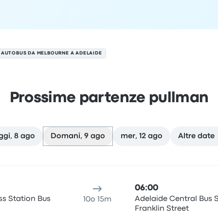
AUTOBUS DA MELBOURNE A ADELAIDE
Prossime partenze pullman
gi, 8 ago
Domani, 9 ago
mer, 12 ago
Altre date
l 9 agosto
alità di partenza
durata del viaggio
orario di arrivo
Località
06:00
s Station Bus
Adelaide Central Bus S
10o 15m
Franklin Street