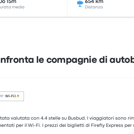
0o 15m
654 km
urata media
Distanza
nfronta le compagnie di auto
Wi-Fi
3.9
tata valutata con 4.4 stelle su Busbud. I viaggiatori sono ri
tati per il Wi-Fi. I prezzi dei biglietti di Firefly Express p