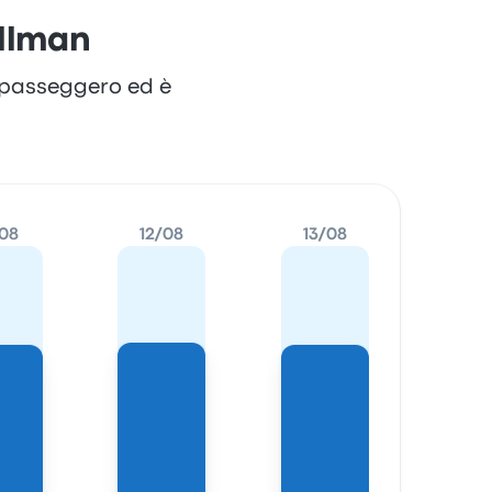
ullman
lo passeggero ed è
/08
12/08
13/08