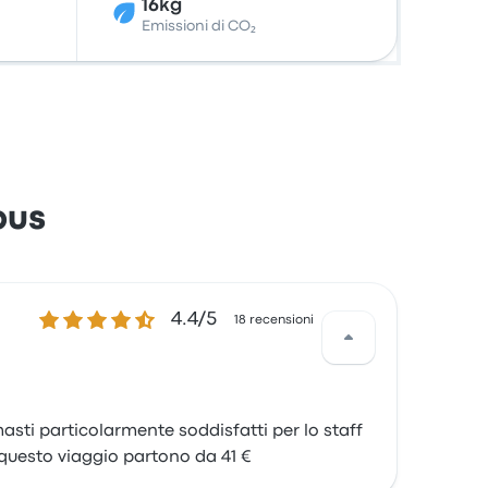
16kg
Emissioni di CO₂
bus
4.4 su 5 stelle
4.4/5
18 recensioni
masti particolarmente soddisfatti per lo staff
er questo viaggio partono da 41 €