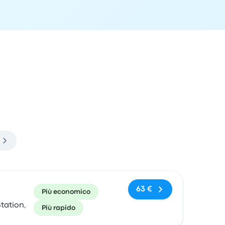
 di arrivo
Consigliato
Prezzo e link per l'acquisto
63 €
Più economico
tation,
Più rapido