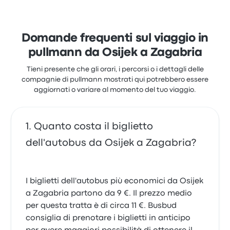
rimasti particolarmente soddisfatti per la pulizia e
l'accesso al biglietto, ma spesso si sono lamentati
per la puntualità. I prezzi dei biglietti di Arriva per
questo viaggio partono da 11 €
Domande frequenti sul viaggio in
pullmann da Osijek a Zagabria
Tieni presente che gli orari, i percorsi o i dettagli delle
compagnie di pullmann mostrati qui potrebbero essere
aggiornati o variare al momento del tuo viaggio.
Quanto costa il biglietto
dell'autobus da Osijek a Zagabria?
I biglietti dell'autobus più economici da Osijek
a Zagabria partono da 9 €. Il prezzo medio
per questa tratta è di circa 11 €. Busbud
consiglia di prenotare i biglietti in anticipo