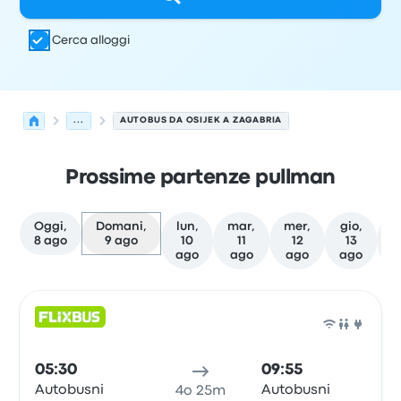
Cerca alloggi
...
AUTOBUS DA OSIJEK A ZAGABRIA
Prossime partenze pullman
Oggi,
Domani,
lun,
mar,
mer,
gio,
v
8 ago
9 ago
10
11
12
13
ago
ago
ago
ago
a
Le prossime partenze da Osijek a Zagabria il 9 agosto
Gestito da
Tipo di veicolo
orario di partenza
Località di
Pull
05:30
09:55
Autobusni
Autobusni
4o 25m