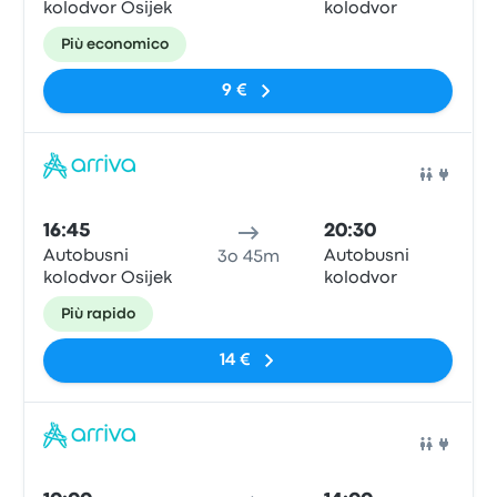
kolodvor Osijek
kolodvor
Più economico
9 €
Pull
16:45
20:30
Autobusni
Autobusni
3o 45m
kolodvor Osijek
kolodvor
Più rapido
14 €
Pull