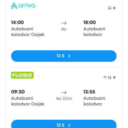
Pull
14:00
18:00
Autobusni
Autobusni
4o
kolodvor Osijek
kolodvor
Nessun tag
13 €
Pull
09:30
13:55
Autobusni
Autobusni
4o 25m
kolodvor Osijek
kolodvor
Nessun tag
12 €