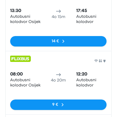
Pull
13:30
17:45
Autobusni
Autobusni
4o 15m
kolodvor Osijek
kolodvor
Nessun tag
14 €
Pull
08:00
12:20
Autobusni
Autobusni
4o 20m
kolodvor Osijek
kolodvor
Nessun tag
9 €