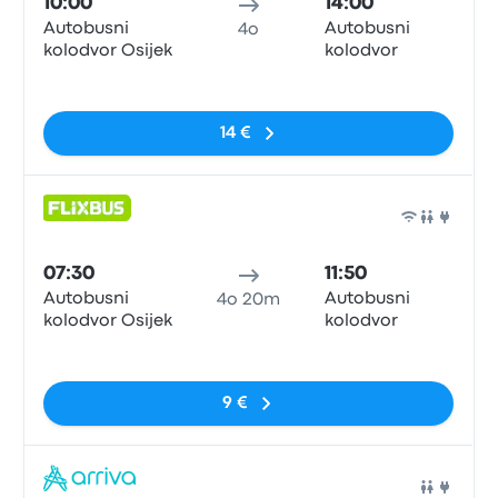
10:00
14:00
Autobusni
Autobusni
4o
kolodvor Osijek
kolodvor
Nessun tag
14 €
Pull
07:30
11:50
Autobusni
Autobusni
4o 20m
kolodvor Osijek
kolodvor
Nessun tag
9 €