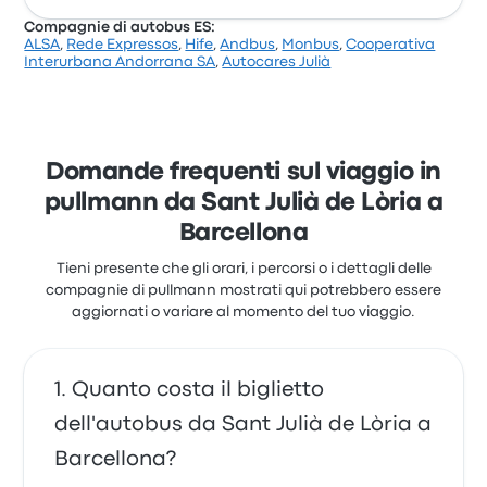
Compagnie di autobus ES:
ALSA
,
Rede Expressos
,
Hife
,
Andbus
,
Monbus
,
Cooperativa
Sulla base di 425 recensioni, la compagnia è stata
Interurbana Andorrana SA
,
Autocares Julià
valutata con 4.6 stelle su Busbud. I viaggiatori sono
rimasti particolarmente soddisfatti per la pulizia e lo
staff, ma spesso si sono lamentati per le prese di
corrente. I prezzi dei biglietti di Andbus per questo
viaggio partono da 38 €
Domande frequenti sul viaggio in
pullmann da Sant Julià de Lòria a
Barcellona
Tieni presente che gli orari, i percorsi o i dettagli delle
compagnie di pullmann mostrati qui potrebbero essere
aggiornati o variare al momento del tuo viaggio.
Quanto costa il biglietto
dell'autobus da Sant Julià de Lòria a
Barcellona?