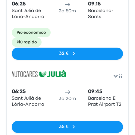
06:25
09:15
Sant Julià de
Barcelona-
2o 50m
Lòria-Andorra
Sants
Più economico
Più rapido
32 €
Pull
06:25
09:45
Sant Julià de
Barcelona El
3o 20m
Lòria-Andorra
Prat Airport T2
Nessun tag
35 €