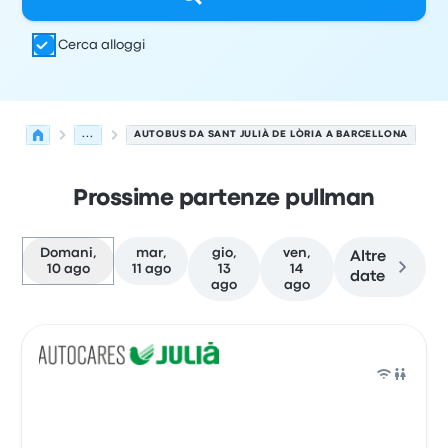
Cerca alloggi
...
AUTOBUS DA SANT JULIÀ DE LÒRIA A BARCELLONA
Prossime partenze pullman
Domani,
mar,
gio,
ven,
Altre
10 ago
11 ago
13
14
date
ago
ago
Le prossime partenze da Sant Julià de Lòria a Barcellona
Gestito da
Tipo di veicolo
orario di partenza
Località di
Pull