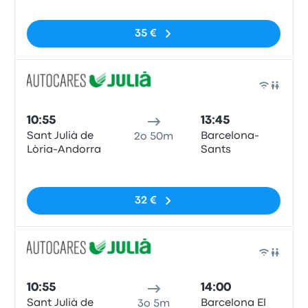
35 €
Pull
10:55
13:45
Sant Julià de
Barcelona-
2o 50m
Lòria-Andorra
Sants
Nessun tag
32 €
Pull
10:55
14:00
Sant Julià de
Barcelona El
3o 5m