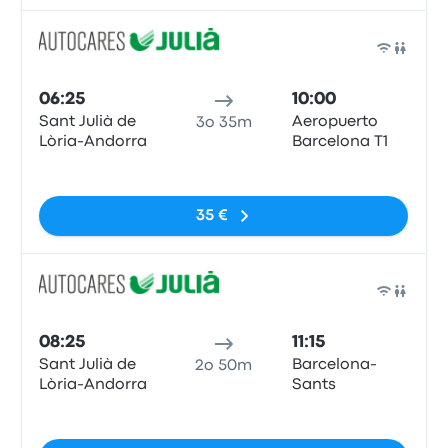
Pull
06:25
10:00
Sant Julià de
Aeropuerto
3o 35m
Lòria-Andorra
Barcelona T1
Nessun tag
35 €
Pull
08:25
11:15
Sant Julià de
Barcelona-
2o 50m
Lòria-Andorra
Sants
Nessun tag