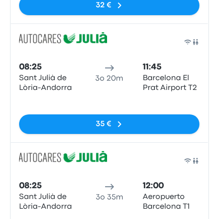
32 €
Pull
08:25
11:45
Sant Julià de
Barcelona El
3o 20m
Lòria-Andorra
Prat Airport T2
Nessun tag
35 €
Pull
08:25
12:00
Sant Julià de
Aeropuerto
3o 35m
Lòria-Andorra
Barcelona T1
Nessun tag