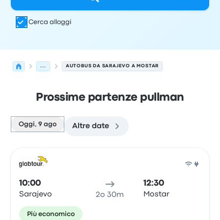
Cerca alloggi
...
AUTOBUS DA SARAJEVO A MOSTAR
Prossime partenze pullman
Oggi, 9 ago
Altre date
Le prossime partenze da Sarajevo a Mostar il 9 agosto
Gestito da
Tipo di veicolo
orario di partenza
Località di
Pull
10:00
12:30
Sarajevo
Mostar
2o 30m
Più economico