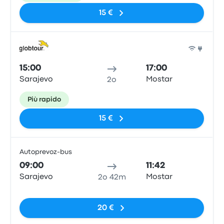
15 €
Pull
15:00
17:00
Sarajevo
Mostar
2o
Più rapido
15 €
Autoprevoz-bus
Pull
09:00
11:42
Sarajevo
Mostar
2o 42m
Nessun tag
20 €