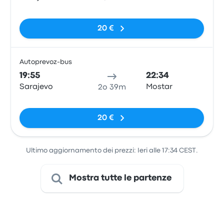
Nessun tag
20 €
Autoprevoz-bus
Pull
19:55
22:34
Sarajevo
Mostar
2o 39m
Nessun tag
20 €
Ultimo aggiornamento dei prezzi: Ieri alle 17:34 CEST.
Mostra tutte le partenze