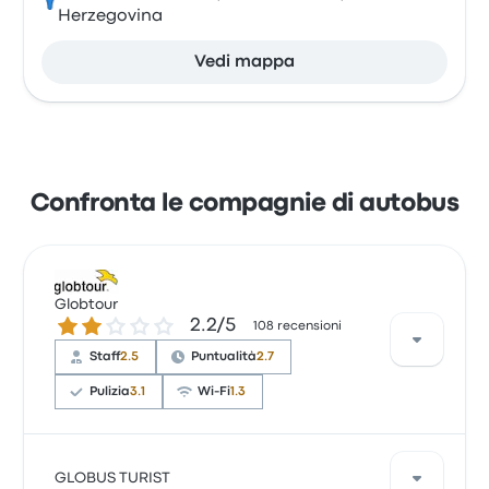
Herzegovina
Vedi mappa
Confronta le compagnie di autobus
Globtour
2.2 su 5 stelle
2.2/5
108 recensioni
Staff
2.5
Puntualità
2.7
Pulizia
3.1
Wi-Fi
1.3
Sulla base di 14 recensioni, Globtour è stata valutata
GLOBUS TURIST