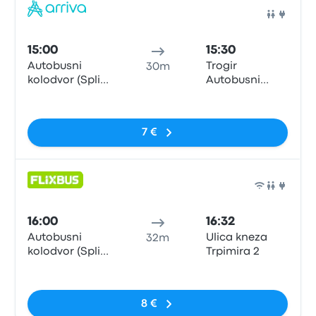
Pull
15:00
15:30
Autobusni
Trogir
30m
kolodvor (Split
Autobusni
Central Bus
Kolodvor
Nessun tag
Station)
7 €
Pull
16:00
16:32
Autobusni
Ulica kneza
32m
kolodvor (Split
Trpimira 2
Central Bus
Nessun tag
Station)
8 €