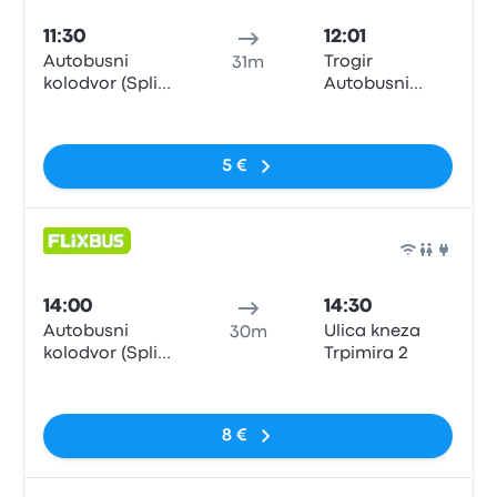
11:30
12:01
Autobusni
Trogir
31m
kolodvor (Split
Autobusni
Central Bus
Kolodvor
Nessun tag
Station)
5 €
Pull
14:00
14:30
Autobusni
Ulica kneza
30m
kolodvor (Split
Trpimira 2
Central Bus
Nessun tag
Station)
8 €