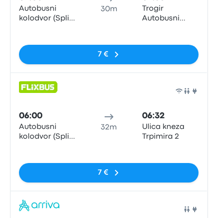
Autobusni
Trogir
30m
kolodvor (Split
Autobusni
Central Bus
Kolodvor
Nessun tag
Station)
7 €
Pull
06:00
06:32
Autobusni
Ulica kneza
32m
kolodvor (Split
Trpimira 2
Central Bus
Nessun tag
Station)
7 €
Pull