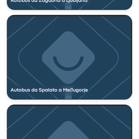
Autobus da Zagabria a Ljubljana
Autobus da Spalato a Međugorje