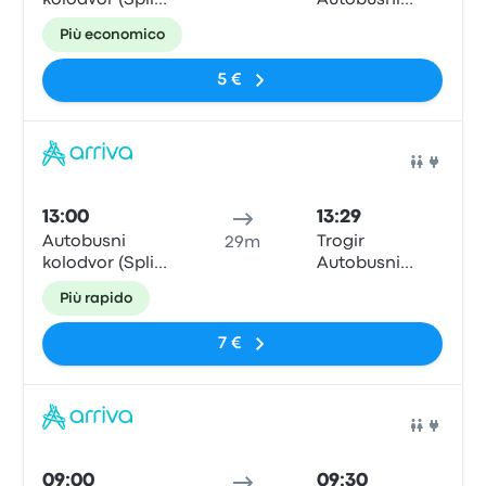
kolodvor (Split
Autobusni
Central Bus
Kolodvor
Più economico
Station)
5 €
Pull
13:00
13:29
Autobusni
Trogir
29m
kolodvor (Split
Autobusni
Central Bus
Kolodvor
Più rapido
Station)
7 €
Pull
09:00
09:30