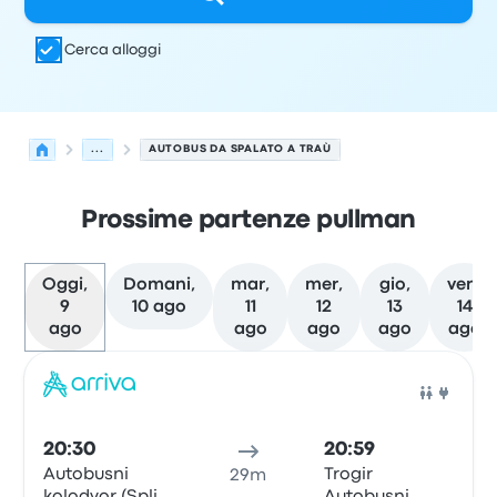
Cerca alloggi
...
AUTOBUS DA SPALATO A TRAÙ
Prossime partenze pullman
Oggi,
Domani,
mar,
mer,
gio,
ven,
9
10 ago
11
12
13
14
ago
ago
ago
ago
ago
Le prossime partenze da Spalato a Traù il 9 agosto
Gestito da
Tipo di veicolo
orario di partenza
Località di
Pull
20:30
20:59
Autobusni
Trogir
29m