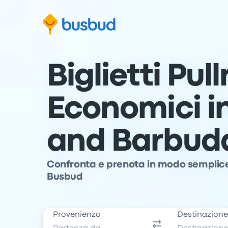
Vai al modulo di ricerca
Passa al contenuto
Vai al piè di pagina
Biglietti Pu
Economici i
and Barbud
Confronta e prenota in modo semplice 
Busbud
Provenienza
Destinazion