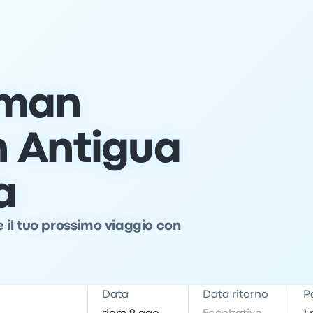
llman
n Antigua
a
il tuo prossimo viaggio con
e
Data
Data ritorno
P