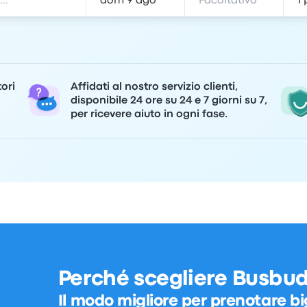
tori
Affidati al nostro servizio clienti,
disponibile 24 ore su 24 e 7 giorni su 7,
per ricevere aiuto in ogni fase.
Perché scegliere Busbu
Il modo migliore per prenotare big