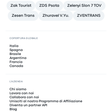
Zak Tourist
ZDS Psota
Zelenyi Slon 7 TOV
Zesen Trans
Zhuravel V.Yu.
ZVENTRANS
COPERTURA GLOBALE
Italia
Spagna
Brasile
Argentina
Francia
Canada
L'AZIENDA
Chi siamo
Lavora con noi
Collabora con noi
Unisciti al nostro Programma di Affiliazione
Diventa un partner API
Blog