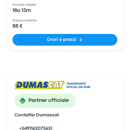
Durata media
18o 15m
Prezzo minimo
88 €
Orari e prezzi
Partner ufficiale
Contatta Dumascat
+5491162075651