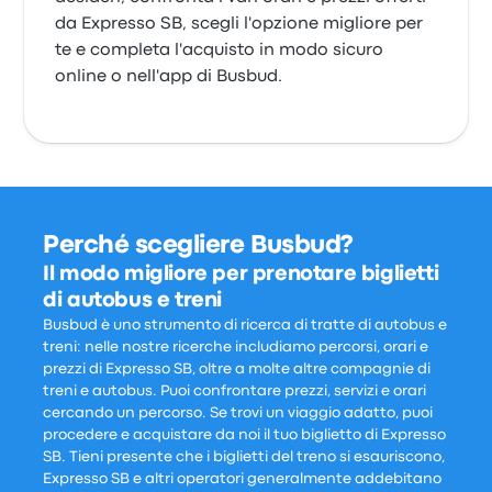
da Expresso SB, scegli l'opzione migliore per
te e completa l'acquisto in modo sicuro
online o nell'app di Busbud.
Perché scegliere Busbud?
Il modo migliore per prenotare biglietti
di autobus e treni
Busbud è uno strumento di ricerca di tratte di autobus e
treni: nelle nostre ricerche includiamo percorsi, orari e
prezzi di Expresso SB, oltre a molte altre compagnie di
treni e autobus. Puoi confrontare prezzi, servizi e orari
cercando un percorso. Se trovi un viaggio adatto, puoi
procedere e acquistare da noi il tuo biglietto di Expresso
SB. Tieni presente che i biglietti del treno si esauriscono,
Expresso SB e altri operatori generalmente addebitano